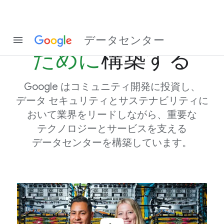
すべての​人の​
データセンター
ために
構築する
Google は​コミュニティ開発に​投資し、​
データ セキュリティと​サステナビリティに​
おいて​業界を​リードしながら、​重要な​
テクノロジーと​サービスを​支える​
データセンターを​構築しています。