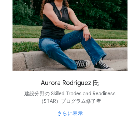
テキサス州ミッドロージアン
テネシー州モンゴメリー郡
オクラホマ州マスコギー郡​（構築中）
バージニア州北部
ネブラスカ州オマハ
ネブラスカ州パピリオン
ミネソタ州パインアイランド​（構築中）
テキサス州レッドオーク
オクラホマ州スティルウォーター​（構築中）
ネバダ州ストーリー郡
Aurora Rodriguez 氏
アーカンソー州ウェストメンフィス（構築中）
テキサス州ウィルバーガー郡​（構築中）
建設分野の Skilled Trades and Readiness​
（STAR）​プログラム修了者
さらに​表示