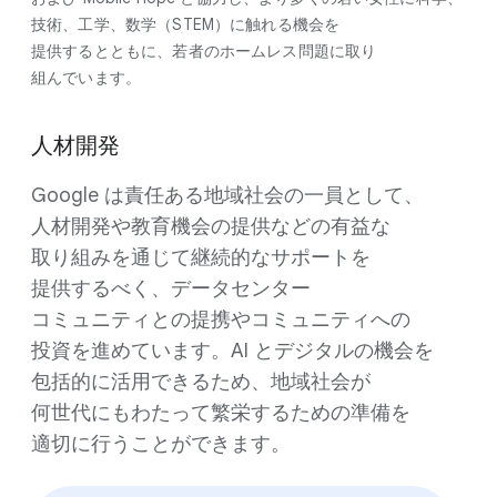
技術、​工学、​数学​（STEM）に​触れる​機会を​
提供するとともに、​若者の​ホームレス問題に​取り​
組んでいます。
人材開発
Google は​責任ある​地域社会の​一員と​して、​
人材開発や​教育機会の​提供などの​有益な​
取り組みを​通じて​継続的な​サポートを​
提供するべく、​データセンター
コミュニティとの​提携や​コミュニティへの​
投資を​進めています。​AI と​デジタルの​機会を​
包括的に​活用できる​ため、​地域社会が​
何世代にも​わたって​繁栄する​ための​準備を​
適切に​行うことができます。