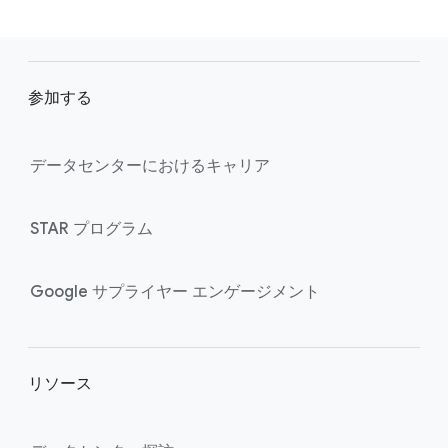
F
o
参加する
o
t
e
データセンターに​おける​キャリア
r
l
STAR プログラム
i
n
k
Google サプライヤー エンゲージメント
s
リソース