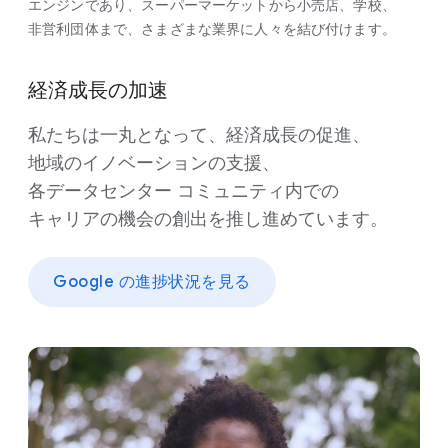
エンジンであり、​スーパーマーケットから​小売店、​学校、​
非営利団体まで、​さまざまな​業界に​人々を​結び​付けます。
経済成長の​加速
私たちは​一丸と​なって、​経済成長の​促進、​
地域の​イノベーションの​支援、​
各データセンター コミュニティ内での​
キャリアの​機会の​創出を​推し進めています。
Google の​進捗状況を​見る