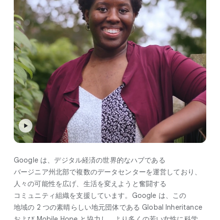
Google は、​デジタル経済の​世界的な​ハブである​
バージニア州北部で​複数の​データセンターを​運営しており、​
人々の​可能性を​広げ、​生活を​変えようと​奮闘する​
コミュニティ組織を​支援しています。​Google は、​この​
地域の 2 つの​素晴らしい​地元団体である Global Inheritance
および Mobile Hope と​協力し、​より​多くの​若い​女性に​科学、​