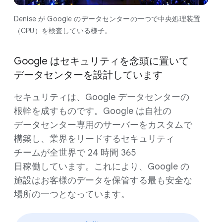
Denise が Google の​データセンターの​一つで​中央処理装置​
（CPU）を​検査している​様子。
Google は​セキュリティを​念頭に​置いて​
データセンターを​設計しています
セキュリティは、​Google データセンターの​
根幹を​成すものです。​Google は​自社の​
データセンター専用の​サーバーを​カスタムで​
構築し、​業界を​リードする​セキュリティ
チームが​全世界で 24 時間 365
日稼働しています。​これに​より、​Google の​
施設は​お客様の​データを​保管する​最も​安全な​
場所の​一つとなっています。