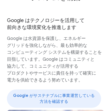
Google は​テクノロジーを​活用して​
前向きな​環境変化を​推進します
Google は​水資源を​保護し、​エネルギー
グリッドを​強化しながら、​最も​効率的な​
コンピューティング システムを​構築する​ことを​
目指しています。​Google は​コミュニティと​
協力して、​コミュニティが​活用する​
プロダクトや​サービスに​責任を​持って確実に​
電力を​供給できるよう​努めています。
Google が​サステナブルに​事業運営している​
方​法を​確認する