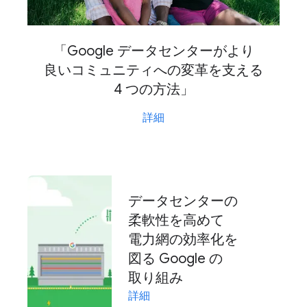
「Google データセンターが​より​
良い​コミュニティへの​変革を​支える
4 つの​方法」
詳細
データセンターの​
柔軟性を​高めて​
電力網の​効率化を​
図る Google の​
取り組み
詳細