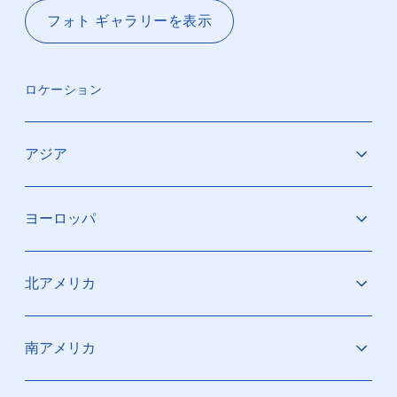
フォト ギャラリーを​表示
ロケーション
アジア
アーンドラプラデーシュ州​（インド）​（構築中）
ヨーロッパ
彰化県​（台湾）
チョンブリー​（タイ）​（構築中）
印西市​（日本）
ダブリン​（アイルランド）
北アメリカ
セランゴール​（マレーシア）​（構築中）
エームスハーヴェン​（オランダ）
シンガポール
ディーツェンバッハ​（ドイツ）​（構築中）
ファルシエンヌ​（ベルギー）
​（構築中）
テキサス州アームストロング郡​（構築中）
南アメリカ
フレゼリシア​（デンマーク）
アイオワ州シーダーラピッズ​（構築中）
フローニンゲン​（オランダ）
​（構築中）
オハイオ州中央部