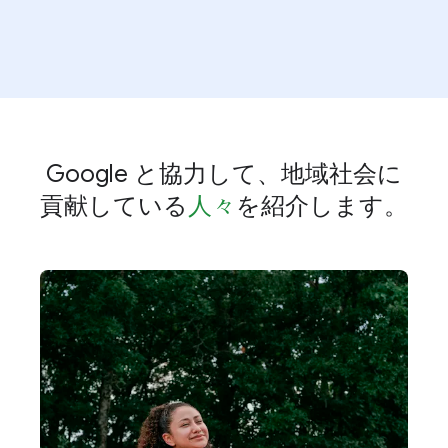
ハミナ​（フィンランド）
バージニア州チェスターフィールド郡​（構築中）
カネロネス​（ウルグアイ）​（開発中）
ハーナウ​（ドイツ）
アイオワ州カウンシルブラフス
キリクラ​（チリ）
クロンシュトルフ（オーストリア）
​（構築中）
オレゴン州ザ ダルズ
ミッデンウメール​（オランダ）
サウスカロライナ州ドーチェスター郡​（構築中）
サンギスラン​（ベルギー）
ジョージア州ダグラス郡
シーエン​（ノルウェー）
​（構築中）
テキサス州エリス郡
ウォルサム クロス​（英国）
テキサス州ハスケル郡​（構築中）
Google と​協力して、​地域社会に​
ウィンスホーテン​（オランダ）
ネバダ州ヘンダーソン
貢献している
​人々
を​紹介します。
ミネソタ州ハーマンタウン​（構築中）
インディアナ州
アラバマ州ジャクソン郡
ミズーリ州カンザスシティ​（構築中）
ジョージア州ラグレンジ​（構築中）
ノースカロライナ州レノア
ネブラスカ州リンカーン​（構築中）
サウスカロライナ州ローカントリー
オクラホマ州メイズ郡
アリゾナ州メサ​（構築中）
インディアナ州ミシガンシティ​（構築中）