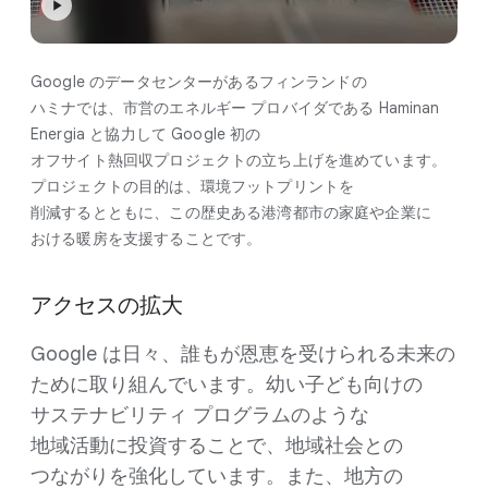
Google の​データセンターが​ある​フィンランドの​
ハミナでは、​市営の​エネルギー プロバイダである Haminan
Energia と​協力して Google 初の​
オフサイト熱回収プロジェクトの​立ち上げを​進めています。​
プロジェクトの​目的は、​環境フットプリントを​
削減するとともに、​この​歴史ある​港湾都市の​家庭や​企業に​
おける​暖房を​支援する​ことです。
アクセスの​拡大
Google は​日々、​誰もが​恩恵を​受けられる​未来の​
ために​取り​組んでいます。​幼い​子ども​向けの​
サステナビリティ プログラムのような​
地域活動に​投資する​ことで、​地域社会との​
つながりを​強化しています。​また、​地方の​