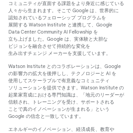
コミュニティが​直面する​課題を​より​身近に​感じている​
人々から​生まれます。​そこで Google は、​世界的に​
認知されている​フェローシップ プログラムを​
展開する Watson Institute と​連携して、​Google
Data Center Community AI Fellowship を​
立ち上げました。​Google は、​実体験と​大胆な​
ビジョンを​融合させて​持続的な​変化を​
生み出すチェンジ メーカーを​支援しています。
Watson Institute との​コラボレーションは、​Google
の​影響力の​拡大を​後押しし、​テクノロジーと AI を​
使用して​スケーラブルで​有意義な​コミュニティ
ソリューションを​提供できます。​Watson Institute の​
起業家育成に​おける​専門知識は、​「地元の​リーダーが​
信頼され、​トレーニングを​受け、​サポートされる​
ことで​真の​イノベーションが​生まれる」と​いう
Google の​信念と​一致しています。
エネルギーの​イノベーション、​経済成長、​教育や​