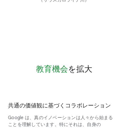
（サウスカロライナ州）
教育機会
を​拡大
共通の​価値観に​基づく​コラボレーション
Google は、​真の​イノベーションは​人々から​始まる​
ことを​理解しています。​特に​それは、​自身の​