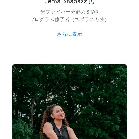
Jemal Shabazz 氏
光ファイバー分野の STAR
プログラム修了者​（ネブラスカ州）
さらに​表示