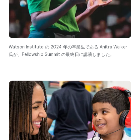
Watson Institute の 2024 年の​卒業生である Anitra Walker
氏が、​Fellowship Summit の​最終日に​講演しました。