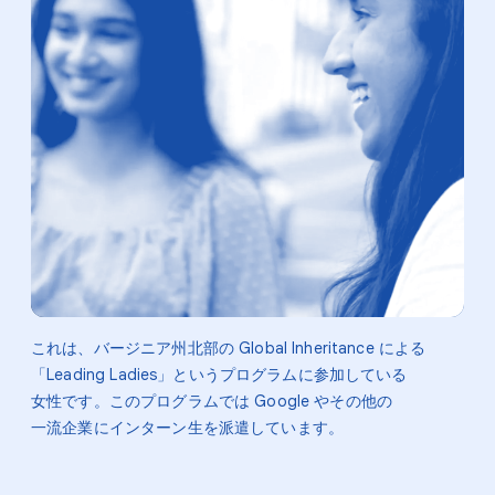
これは、​バージニア州北部の Global Inheritance に​よる​
「Leading Ladies」と​いう​プログラムに​参加している​
女性です。​この​プログラムでは Google や​その​他の​
一流企業に​インターン生を​派遣しています。