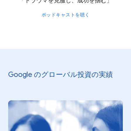
「トラウマを​克服し、​成功を​掴む」
ポッドキャストを​聴く
Google の​グローバル投資の​実績