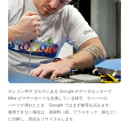
オレゴン州ザ ダルズに​ある Google の​データセンターで
Mike が​マザーボードを​交換している​様子。​サーバーの​
パーツが​壊れた​とき、​Google では​まず修理を​試みます。​
修理できない​場合は、​原材料​（鉄、​プラスチック、​銅など）
に​分解し、​部品を​リサイクルします。