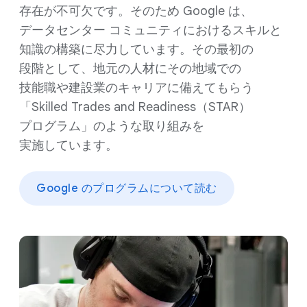
存在が​不可欠です。​その​ため Google は、​
データセンター コミュニティに​おける​スキルと​
知識の​構築に​尽力しています。​その​最初の​
段階と​して、​地元の​人材に​その​地域での​
技能職や​建設業の​キャリアに​備えて​もらう​
「Skilled Trades and Readiness​（STAR）​
プログラム」のような​取り組みを​
実施しています。
Google の​プログラムに​ついて​読む