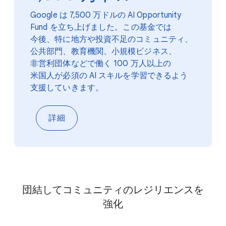
Google は 7,500 万ドルの AI Opportunity
Fund を​立ち上げました。​この​基金では​
今後、​特に​地方や​投資不足の​コミュニティ、​
公共部門、​教育機関、​小規模ビジネス、​
非営利団体などで​働く 100 万人以上の​
米国人が​必須の AI スキルを​学習できるよう​
支援していきます。
詳細
団結して​コミュニティの​レジリエンスを​
強化