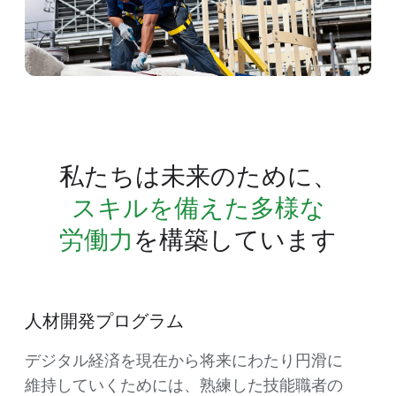
私たちは​未来の​ために、
スキルを​備えた​多様な​
労働力
を​構築しています
人材開発プログラム
デジタル経済を​現在から​将来に​わたり円滑に​
維持していく​ためには、​熟練した​技能職者の​