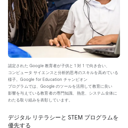
認定された Google 教育者が​子供と 1 対 1 で​向き合い、​
コンピュータ サイエンスと​分析的思考の​スキルを​高めている​
様子。​Google for Education チャンピオン
プログラムでは、​Google の​ツールを​活用して​教育に​良い​
影響を​与えている​教育者の​専門知識、​熱意、​システム全体に​
わたる​取り組みを​表彰しています。
デジタル リテラシーと STEM プログラムを​
優先する