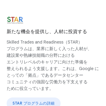
新たな​機会を​提供し、​人材に​投資する
Skilled Trades and Readiness​（STAR）​
プログラムは、​業界に​新しく​入った​人材が、​
建設業や​熟練技能職の​分野に​おける​
エントリレベルの​キャリアに​向けた​準備を​
整えられる​よう​支援します。​これは、​Google に​
とっての​「拠点」である​データセンター
コミュニティの​強固な​労働力を​下支えする​
ために​役立っています。
STAR プログラムの​詳細