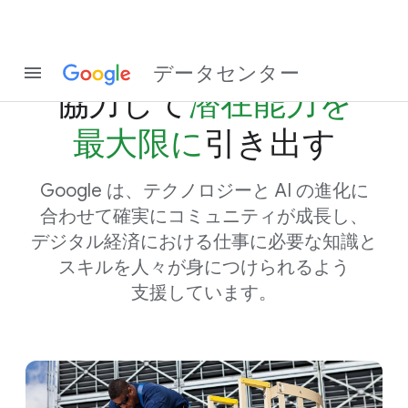
プロフェッショナルと​
データセンター
協力して
​潜在能力を​
最大限に
​引き出す
Google は、​テクノロジーと AI の​進化に​
合わせて​確実に​コミュニティが​成長し、​
デジタル経済に​おける​仕事に​必要な​知識と​
スキルを​人々が​身に​つけられる​よう​
支援しています。