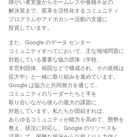
障が​い者支援から​ホームレスや​食糧​不足の​
解決策まで、​変革を​活性化する​コミュニティ
プログラムや​アドボカシー活動の​支援に​
投資しています。
また、​Google の​データ センター
コミュニティすべてに​おいて、​主な​地域問題に​
対処している​重要な​協力団体​（学校、​
非営利団体、​病院などで​構成され、​その​規模は​
拡大中）と​一緒に​取り組みを​進めています。
Google は​協力と​共同努力を​通じて、​
コミュニティの​リーダーたちと​手を​
取り合いながら​彼らの​最大の​課題に​
対処しています。​私たちが団結すれば、​
あらゆる​コミュニティが​能力を​高めて、​態勢を​
整え、​状況に​対応し、​Google の​リソースを​
活用して、​困難な​状況から​以前よりも​力強く​