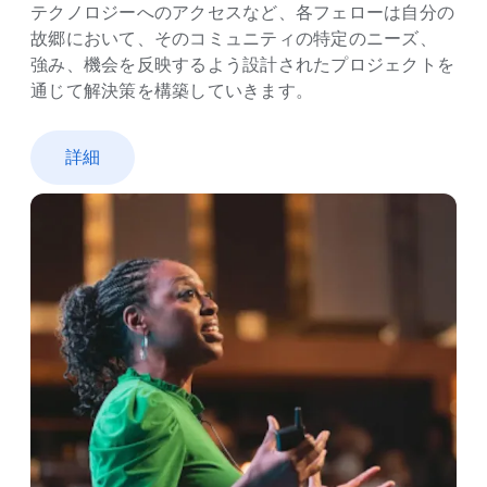
テクノロジーへの​アクセスなど、​各フェローは​自分の​
故郷に​おいて、​その​コミュニティの​特定の​ニーズ、​
強み、​機会を​反映するよう​設計された​プロジェクトを​
通じて​解決策を​構築していきます。
詳細