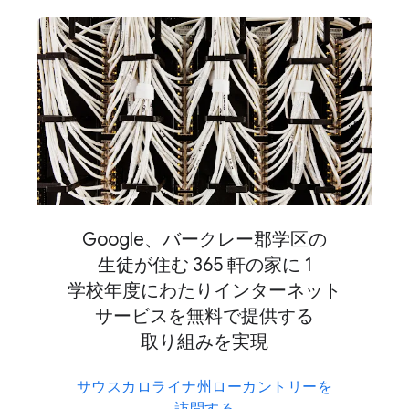
Google、​バークレー郡学区の​
生徒が​住む 365 軒の​家に 1
学校年度に​わたりインターネット
サービスを​無料で​提供する​
取り組みを​実現
サウスカロライナ州ローカントリーを​