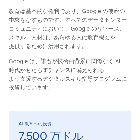
教育は​基本的な​権利であり、​Google の​使命の​
中核を​なすものです。​すべての​データセンター
コミュニティに​おいて、​Google の​リソース、​
スキル、​人材は、​あらゆる​人に​教育機会を​
提供する​ために​活用されます。
Google は、​誰もが​技術的背景に​関係なく AI
時代が​もたらすチャンスに​備えられる​
よう支援する​デジタルスキル指導プログラムに​
投資しています。
AI 教育への​投資
7,500 万ドル