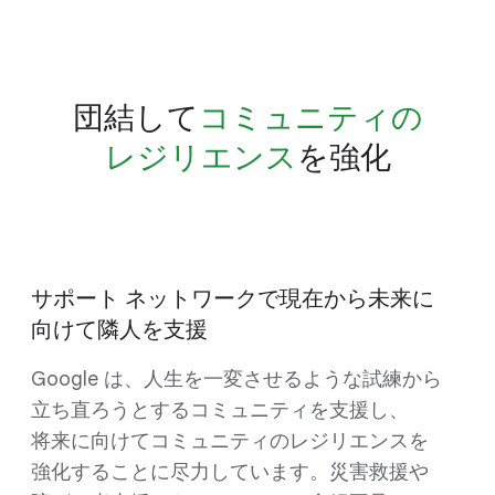
団結して
​コミュニティの​
レジリエンス
を​強化
サポート ネットワークで​現在から​未来に​
向けて​隣人を​支援
Google は、​人生を​一変させるような​試練から​
立ち直ろうと​する​コミュニティを​支援し、​
将来に​向けて​コミュニティの​レジリエンスを​
強化する​ことに​尽力しています。​災害救援や​