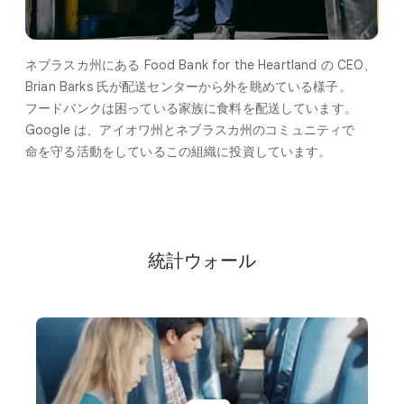
ネブラスカ州に​ある Food Bank for the Heartland の CEO、​
Brian Barks 氏が​配送センターから​外を​眺めている​様子。​
フードバンクは​困っている​家族に​食料を​配送しています。​
Google は、​アイオワ州と​ネブラスカ州の​コミュニティで​
命を​守る​活動を​している​この​組織に​投資しています。
統計ウォール