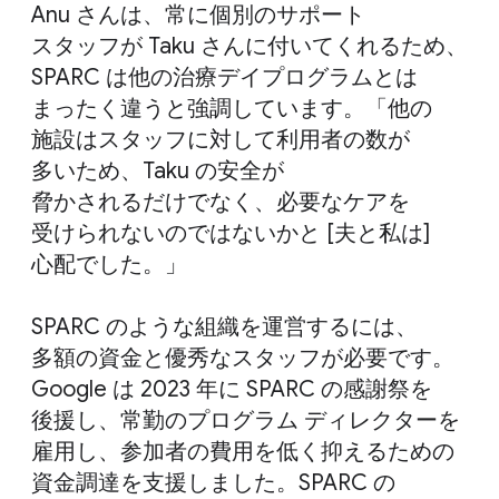
Anu さんは、​常に​個別の​サポート
スタッフが Taku さんに​付いてくれる​ため、​
SPARC は​他の​治療デイプログラムとは​
まったく​違うと​強調しています。​「他の​
施設は​スタッフに​対して​利用者の​数が​
多いため、​Taku の​安全が​
脅かされるだけでなく、​必要な​ケアを​
受けられないのではないかと [夫と​私は​]
心配でした。」
SPARC のような​組織を​運営するには、​
多額の​資金と​優秀な​スタッフが​必要です。​
Google は 2023 年に SPARC の​感謝祭を​
後援し、​常勤の​プログラム ディレクターを​
雇用し、​参加者の​費用を​低く​抑える​ための​
資金調達を​支援しました。​SPARC の​