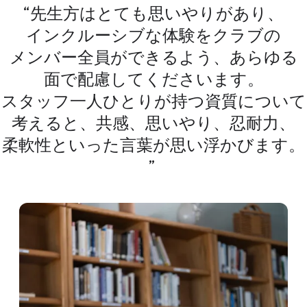
先生方は​とても​思いやりが​あり、​
インクルーシブな​体験を​クラブの​
メンバー全員が​できるよう、​あらゆる​
面で​配慮してくださいます。​
スタッフ一人​ひとりが​持つ資質に​ついて​
考えると、​共感、​思いやり、​忍耐力、​
柔軟性と​いった​言葉が​思い浮かびます。