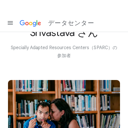
Taku さんと​母親の Anu
データセンター
Srivastava さん
Specially Adapted Resources Centers​（SPARC）の​
参加者