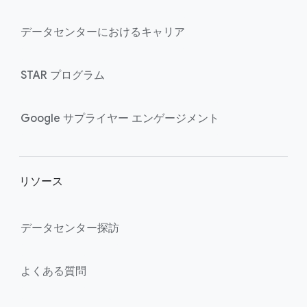
t
e
データセンターに​おける​キャリア
r
l
STAR プログラム
i
n
k
Google サプライヤー エンゲージメント
s
リソース
データセンター探訪
よく​ある​質問