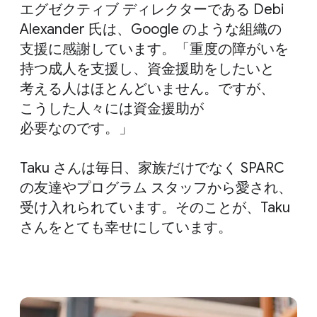
エグゼクティブ ディレクターである Debi
Alexander 氏は、​Google のような​組織の​
支援に​感謝しています。​「重度の​障が​いを​
持つ成人を​支援し、​資金援助を​したいと​
考える​人は​ほとんどいません。​ですが、​
こうした​人々には​資金援助が​
必要なのです。」
Taku さんは​毎日、​家族だけでなく SPARC
の​友達や​プログラム スタッフから​愛され、​
受け入れられています。​そのことが、​Taku
さんを​とても​幸せに​しています。