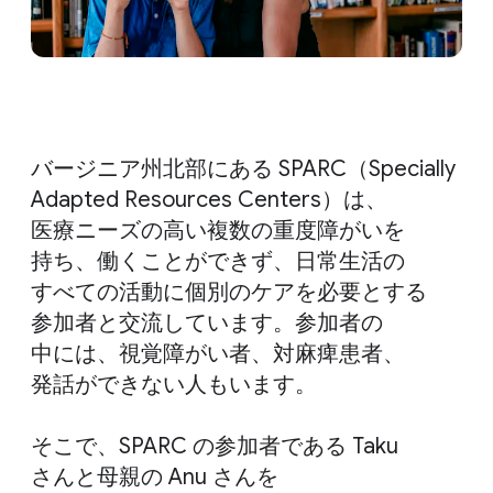
バージニア州北部に​ある SPARC​（Specially
Adapted Resources Centers）は、​
医療ニーズの​高い​複数の​重度障が​いを​
持ち、​働く​ことができず、​日常生活の​
すべての​活動に​個別の​ケアを​必要と​する​
参加者と​交流しています。​参加者の​
中には、​視覚障が​い者、​対麻痺患者、​
発話が​できない​人もいます。
そこで、​SPARC の​参加者である Taku
さんと​母親の Anu さんを​