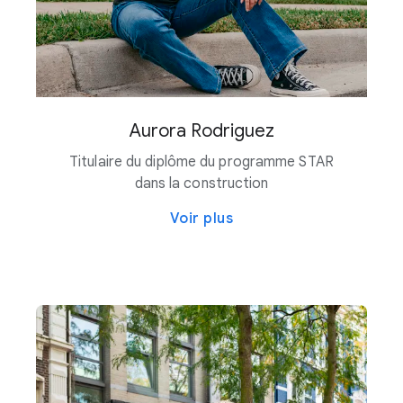
développement)
Comté de Loudoun, Virginie
Lowcountry (Caroline du Sud), États-Unis
Comté de Mayes (Oklahoma), États-Unis
Mesa (Arizona), États-Unis
Michigan City (Indiana), États-Unis (en cours de
Aurora Rodriguez
développement)
Midlothian (Texas), États-Unis
Titulaire du diplôme du programme STAR
Comté de Montgomery (Tennessee), États-Unis
dans la construction
Comté de Morgan, Indiana (en cours de
Voir plus
développement)
Comté de Muskogee (Oklahoma), États-Unis (en
cours de développement)
New Albany (Ohio), États-Unis
New Florence (Missouri), États-Unis (en cours de
développement)
Omaha (Nebraska), États-Unis
Pampa, Texas (en cours de développement)
Papillion (Nebraska), États-Unis