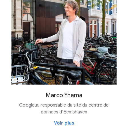
Pine Island (Minnesota), États-Unis (en cours de
développement)
Comté de Prince William, Virginie
Red Oak (Texas), États-Unis
Stillwater (Oklahoma), États-Unis (en cours de
développement)
Comté de Storey (Nevada), États-Unis
Canton de Van Buren (Michigan), États-Unis (en
cours de développement)
West Memphis (Arkansas), États-Unis (en cours de
développement)
Comté de Wilbarger (Texas), États-Unis (en cours
de développement)
Marco Ynema
Googleur, responsable du site du centre de
données d'Eemshaven
Voir plus