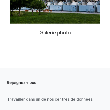
Galerie photo
F
o
Rejoignez-nous
o
t
e
Travailler dans un de nos centres de données
r