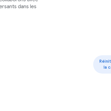
versants dans les
Réinit
la 