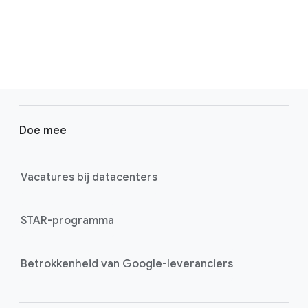
F
o
Doe mee
o
t
e
Vacatures bij datacenters
r
l
STAR-programma
i
n
k
Betrokkenheid van Google-leveranciers
s