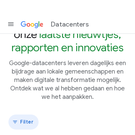
Blijf op de hoogte van
Datacenters
onze
laatste nieuwtjes,
rapporten en innovaties
Google-datacenters leveren dagelijks een
bijdrage aan lokale gemeenschappen en
maken digitale transformatie mogelijk.
Ontdek wat we al hebben gedaan en hoe
we het aanpakken.
Filter