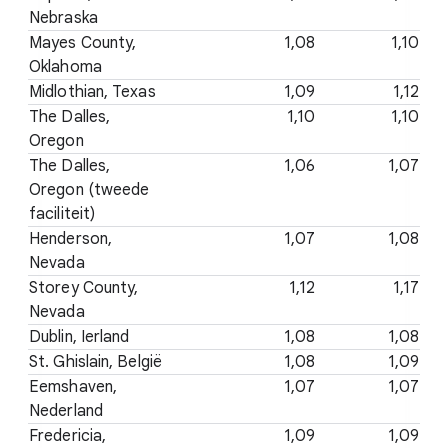
Nebraska
Mayes County,
1,08
1,10
Oklahoma
Midlothian, Texas
1,09
1,12
The Dalles,
1,10
1,10
Oregon
The Dalles,
1,06
1,07
Oregon (tweede
faciliteit)
Henderson,
1,07
1,08
Nevada
Storey County,
1,12
1,17
Nevada
Dublin, Ierland
1,08
1,08
St. Ghislain, België
1,08
1,09
Eemshaven,
1,07
1,07
Nederland
Fredericia,
1,09
1,09