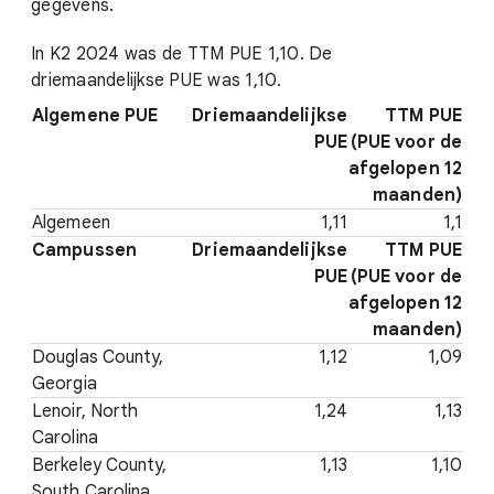
gegevens.
In K2 2024 was de TTM PUE 1,10. De
driemaandelijkse PUE was 1,10.
Algemene PUE
Driemaandelijkse
TTM PUE
PUE
(PUE voor de
afgelopen 12
maanden)
Algemeen
1,11
1,1
Campussen
Driemaandelijkse
TTM PUE
PUE
(PUE voor de
afgelopen 12
maanden)
Douglas County,
1,12
1,09
Georgia
Lenoir, North
1,24
1,13
Carolina
Berkeley County,
1,13
1,10
South Carolina