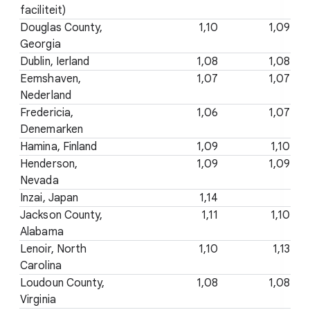
faciliteit)
Douglas County,
1,10
1,09
Georgia
Dublin, Ierland
1,08
1,08
Eemshaven,
1,07
1,07
Nederland
Fredericia,
1,06
1,07
Denemarken
Hamina, Finland
1,09
1,10
Henderson,
1,09
1,09
Nevada
Inzai, Japan
1,14
Jackson County,
1,11
1,10
Alabama
Lenoir, North
1,10
1,13
Carolina
Loudoun County,
1,08
1,08
Virginia