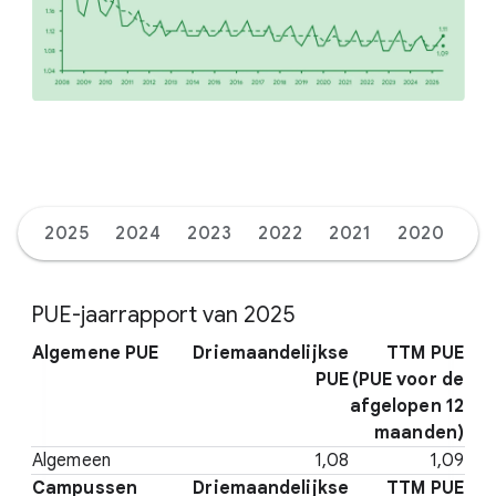
2025
2024
2023
2022
2021
2020
20
PUE-jaarrapport van 2025
Algemene PUE
Driemaandelijkse
TTM PUE
PUE
(PUE voor de
afgelopen 12
maanden)
Algemeen
1,08
1,09
Campussen
Driemaandelijkse
TTM PUE