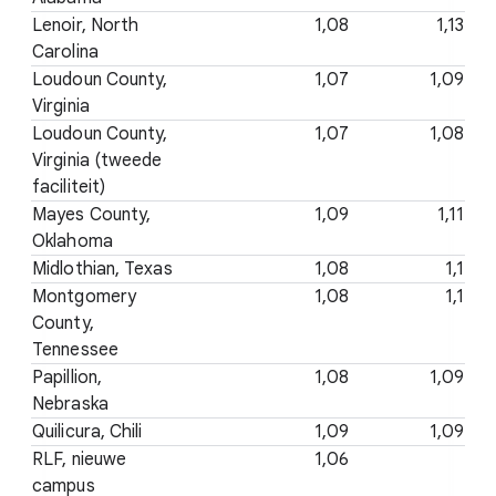
Lenoir, North
1,08
1,13
Carolina
Loudoun County,
1,07
1,09
Virginia
Loudoun County,
1,07
1,08
Virginia (tweede
faciliteit)
Mayes County,
1,09
1,11
Oklahoma
Midlothian, Texas
1,08
1,1
Montgomery
1,08
1,1
County,
Tennessee
Papillion,
1,08
1,09
Nebraska
Quilicura, Chili
1,09
1,09
RLF, nieuwe
1,06
campus