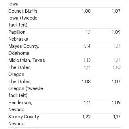
Iowa
Council Bluffs,
1,08
1,07
Iowa (tweede
faciliteit)
Papillion,
1,1
1,09
Nebraska
Mayes County,
1,14
1,11
Oklahoma
Midlothian, Texas
1,13
1,11
The Dalles,
1,11
1,10
Oregon
The Dalles,
1,08
1,07
Oregon (tweede
faciliteit)
Henderson,
1,11
1,09
Nevada
Storey County,
1,22
1,17
Nevada