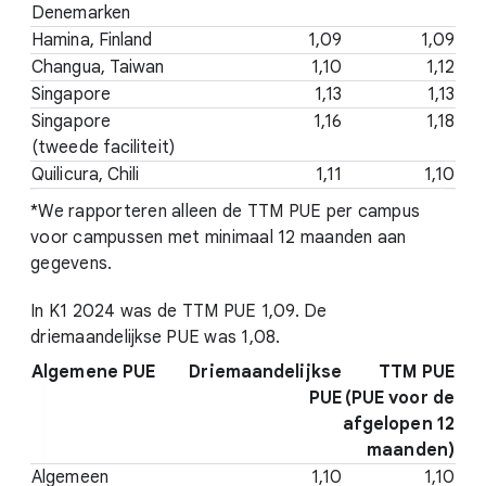
Denemarken
Hamina, Finland
1,09
1,09
Changua, Taiwan
1,10
1,12
Singapore
1,13
1,13
Singapore
1,16
1,18
(tweede faciliteit)
Quilicura, Chili
1,11
1,10
*We rapporteren alleen de TTM PUE per campus
voor campussen met minimaal 12 maanden aan
gegevens.
In K1 2024 was de TTM PUE 1,09. De
driemaandelijkse PUE was 1,08.
Algemene PUE
Driemaandelijkse
TTM PUE
PUE
(PUE voor de
afgelopen 12
maanden)
Algemeen
1,10
1,10