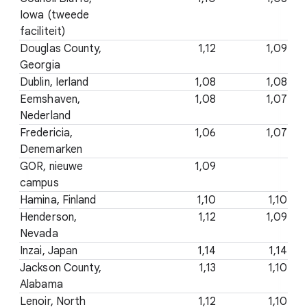
Iowa (tweede
faciliteit)
Douglas County,
1,12
1,09
Georgia
Dublin, Ierland
1,08
1,08
Eemshaven,
1,08
1,07
Nederland
Fredericia,
1,06
1,07
Denemarken
GOR, nieuwe
1,09
campus
Hamina, Finland
1,10
1,10
Henderson,
1,12
1,09
Nevada
Inzai, Japan
1,14
1,14
Jackson County,
1,13
1,10
Alabama
Lenoir, North
1,12
1,10