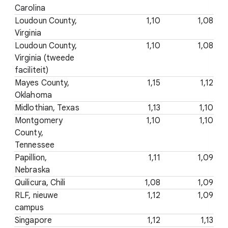
Carolina
Loudoun County,
1,10
1,08
Virginia
Loudoun County,
1,10
1,08
Virginia (tweede
faciliteit)
Mayes County,
1,15
1,12
Oklahoma
Midlothian, Texas
1,13
1,10
Montgomery
1,10
1,10
County,
Tennessee
Papillion,
1,11
1,09
Nebraska
Quilicura, Chili
1,08
1,09
RLF, nieuwe
1,12
1,09
campus
Singapore
1,12
1,13