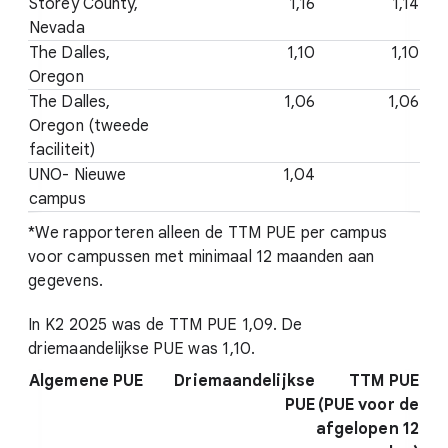
Storey County,
1,16
1,14
Nevada
The Dalles,
1,10
1,10
Oregon
The Dalles,
1,06
1,06
Oregon (tweede
faciliteit)
UNO- Nieuwe
1,04
campus
*We rapporteren alleen de TTM PUE per campus
voor campussen met minimaal 12 maanden aan
gegevens.
In K2 2025 was de TTM PUE 1,09. De
driemaandelijkse PUE was 1,10.
Algemene PUE
Driemaandelijkse
TTM PUE
PUE
(PUE voor de
afgelopen 12