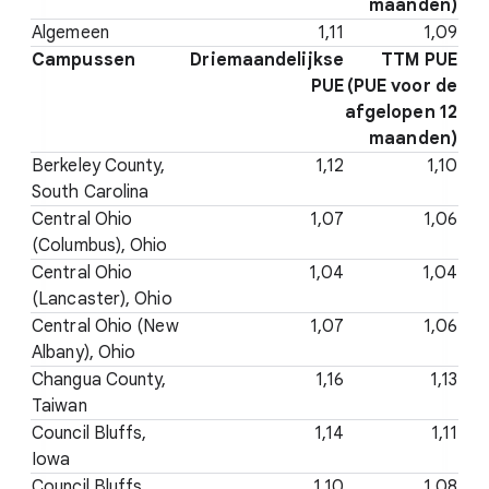
maanden)
Algemeen
1,11
1,09
Campussen
Driemaandelijkse
TTM PUE
PUE
(PUE voor de
afgelopen 12
maanden)
Berkeley County,
1,12
1,10
South Carolina
Central Ohio
1,07
1,06
(Columbus), Ohio
Central Ohio
1,04
1,04
(Lancaster), Ohio
Central Ohio (New
1,07
1,06
Albany), Ohio
Changua County,
1,16
1,13
Taiwan
Council Bluffs,
1,14
1,11
Iowa
Council Bluffs,
1,10
1,08