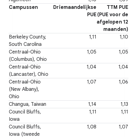
Campussen
Driemaandelijkse
TTM PUE
PUE
(PUE voor de
afgelopen 12
maanden)
Berkeley County,
1,11
1,10
South Carolina
Centraal-Ohio
1,05
1,05
(Columbus), Ohio
Centraal-Ohio
1,04
1,04
(Lancaster), Ohio
Centraal-Ohio
1,07
1,06
(New Albany),
Ohio
Changua, Taiwan
1,14
1,13
Council Bluffs,
1,11
1,11
Iowa
Council Bluffs,
1,08
1,07
Iowa (tweede