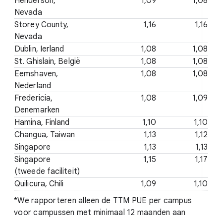
Henderson,
1,09
1,08
Nevada
Storey County,
1,16
1,16
Nevada
Dublin, Ierland
1,08
1,08
St. Ghislain, België
1,08
1,08
Eemshaven,
1,08
1,08
Nederland
Fredericia,
1,08
1,09
Denemarken
Hamina, Finland
1,10
1,10
Changua, Taiwan
1,13
1,12
Singapore
1,13
1,13
Singapore
1,15
1,17
(tweede faciliteit)
Quilicura, Chili
1,09
1,10
*We rapporteren alleen de TTM PUE per campus
voor campussen met minimaal 12 maanden aan