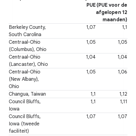
PUE
(PUE voor de
afgelopen 12
maanden)
Berkeley County,
1,07
1,1
South Carolina
Centraal-Ohio
1,05
1,05
(Columbus), Ohio
Centraal-Ohio
1,04
1,04
(Lancaster), Ohio
Centraal-Ohio
1,05
1,06
(New Albany),
Ohio
Changua, Taiwan
1,1
1,12
Council Bluffs,
1,1
1,11
Iowa
Council Bluffs,
1,07
1,07
Iowa (tweede
faciliteit)