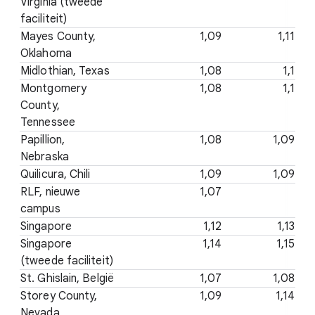
Virginia (tweede
faciliteit)
Mayes County,
1,09
1,11
Oklahoma
Midlothian, Texas
1,08
1,1
Montgomery
1,08
1,1
County,
Tennessee
Papillion,
1,08
1,09
Nebraska
Quilicura, Chili
1,09
1,09
RLF, nieuwe
1,07
campus
Singapore
1,12
1,13
Singapore
1,14
1,15
(tweede faciliteit)
St. Ghislain, België
1,07
1,08
Storey County,
1,09
1,14
Nevada