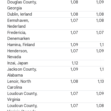
Douglas County,
1,08
1,09
Georgia
Dublin, Ierland
1,08
1,08
Eemshaven,
1,07
1,08
Nederland
Fredericia,
1,07
1,07
Denemarken
Hamina, Finland
1,09
1,1
Henderson,
1,07
1,09
Nevada
Inzai, Japan
1,12
Jackson County,
1,09
1,1
Alabama
Lenoir, North
1,08
1,13
Carolina
Loudoun County,
1,07
1,09
Virginia
Loudoun County,
1,07
1,08