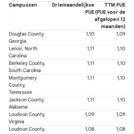
Campussen
Driemaandelijkse
TTM PUE
PUE
(PUE voor de
afgelopen 12
maanden)
Douglas County,
1,10
1,09
Georgia
Lenoir, North
1,11
1,10
Carolina
Berkeley County,
1,11
1,10
South Carolina
Montgomery
1,11
1,10
County,
Tennessee
Jackson County,
1,11
1,10
Alabama
Loudoun County,
1,09
1,09
Virginia
Loudoun County,
1,08
1,08