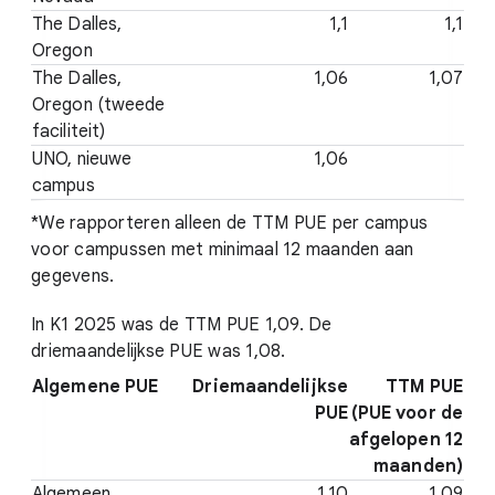
The Dalles,
1,1
1,1
Oregon
The Dalles,
1,06
1,07
Oregon (tweede
faciliteit)
UNO, nieuwe
1,06
campus
*We rapporteren alleen de TTM PUE per campus
voor campussen met minimaal 12 maanden aan
gegevens.
In K1 2025 was de TTM PUE 1,09. De
driemaandelijkse PUE was 1,08.
Algemene PUE
Driemaandelijkse
TTM PUE
PUE
(PUE voor de
afgelopen 12
maanden)
Algemeen
1,10
1,09