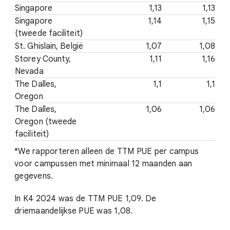
Singapore
1,13
1,13
Singapore
1,14
1,15
(tweede faciliteit)
St. Ghislain, België
1,07
1,08
Storey County,
1,11
1,16
Nevada
The Dalles,
1,1
1,1
Oregon
The Dalles,
1,06
1,06
Oregon (tweede
faciliteit)
*We rapporteren alleen de TTM PUE per campus
voor campussen met minimaal 12 maanden aan
gegevens.
In K4 2024 was de TTM PUE 1,09. De
driemaandelijkse PUE was 1,08.