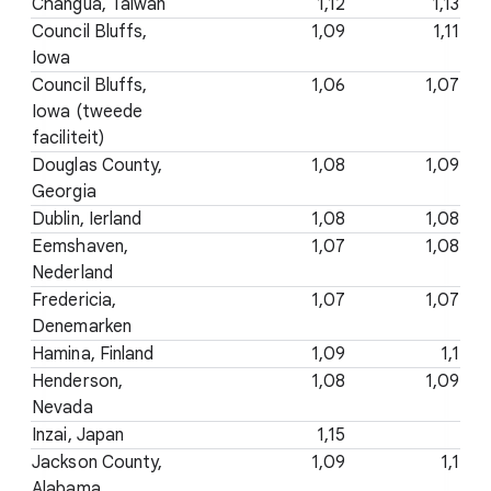
Changua, Taiwan
1,12
1,13
Council Bluffs,
1,09
1,11
Iowa
Council Bluffs,
1,06
1,07
Iowa (tweede
faciliteit)
Douglas County,
1,08
1,09
Georgia
Dublin, Ierland
1,08
1,08
Eemshaven,
1,07
1,08
Nederland
Fredericia,
1,07
1,07
Denemarken
Hamina, Finland
1,09
1,1
Henderson,
1,08
1,09
Nevada
Inzai, Japan
1,15
Jackson County,
1,09
1,1
Alabama