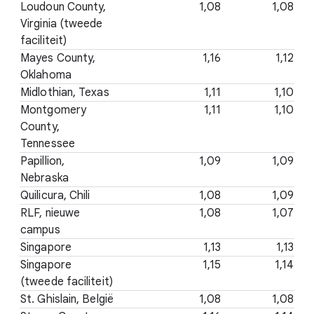
Loudoun County,
1,08
1,08
Virginia (tweede
faciliteit)
Mayes County,
1,16
1,12
Oklahoma
Midlothian, Texas
1,11
1,10
Montgomery
1,11
1,10
County,
Tennessee
Papillion,
1,09
1,09
Nebraska
Quilicura, Chili
1,08
1,09
RLF, nieuwe
1,08
1,07
campus
Singapore
1,13
1,13
Singapore
1,15
1,14
(tweede faciliteit)
St. Ghislain, België
1,08
1,08