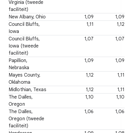
Virginia (tweede
faciliteit)
New Albany, Ohio
1,09
1,09
Council Bluffs,
1,11
1,12
Iowa
Council Bluffs,
1,07
1,07
Iowa (tweede
faciliteit)
Papillion,
1,09
1,09
Nebraska
Mayes County,
1,12
1,11
Oklahoma
Midlothian, Texas
1,12
1,11
The Dalles,
1,10
1,10
Oregon
The Dalles,
1,06
1,06
Oregon (tweede
faciliteit)