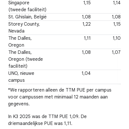
Singapore
1,15
1,14
(tweede faciliteit)
St. Ghislain, België
1,08
1,08
Storey County,
1,22
1,15
Nevada
The Dalles,
1,11
1,10
Oregon
The Dalles,
1,08
1,07
Oregon (tweede
faciliteit)
UNO, nieuwe
1,04
campus
*We rapporteren alleen de TTM PUE per campus
voor campussen met minimaal 12 maanden aan
gegevens.
In K3 2025 was de TTM PUE 1,09. De
driemaandelijkse PUE was 1,11.