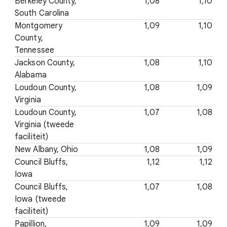
Berkeley County,
1,08
1,10
South Carolina
Montgomery
1,09
1,10
County,
Tennessee
Jackson County,
1,08
1,10
Alabama
Loudoun County,
1,08
1,09
Virginia
Loudoun County,
1,07
1,08
Virginia (tweede
faciliteit)
New Albany, Ohio
1,08
1,09
Council Bluffs,
1,12
1,12
Iowa
Council Bluffs,
1,07
1,08
Iowa (tweede
faciliteit)
Papillion,
1,09
1,09