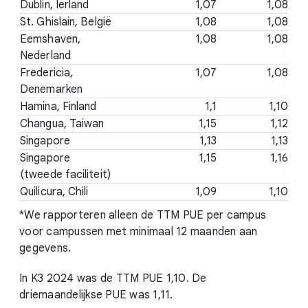
Dublin, Ierland
1,07
1,08
St. Ghislain, België
1,08
1,08
Eemshaven,
1,08
1,08
Nederland
Fredericia,
1,07
1,08
Denemarken
Hamina, Finland
1,1
1,10
Changua, Taiwan
1,15
1,12
Singapore
1,13
1,13
Singapore
1,15
1,16
(tweede faciliteit)
Quilicura, Chili
1,09
1,10
*We rapporteren alleen de TTM PUE per campus
voor campussen met minimaal 12 maanden aan
gegevens.
In K3 2024 was de TTM PUE 1,10. De
driemaandelijkse PUE was 1,11.