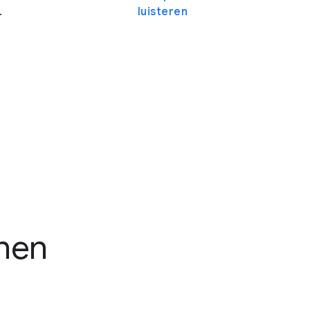
luisteren
r
nen