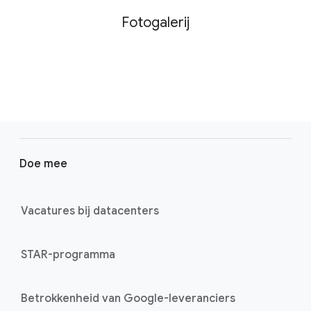
Fotogalerij
F
o
Doe mee
o
t
e
Vacatures bij datacenters
r
l
STAR-programma
i
n
k
Betrokkenheid van Google-leveranciers