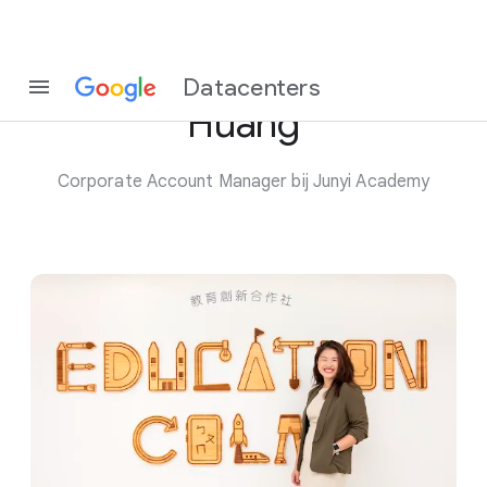
Maak kennis met Rachel
Datacenters
Huang
Corporate Account Manager bij Junyi Academy