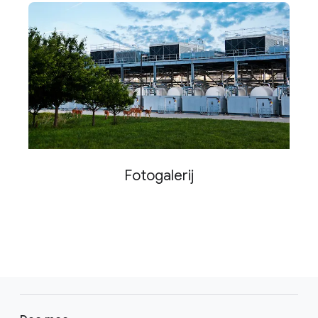
Fotogalerij
F
o