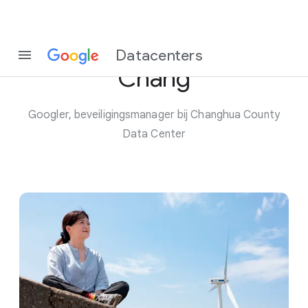
Maak kennis met Melody
Datacenters
Chang
Googler, beveiligingsmanager bij Changhua County
Data Center