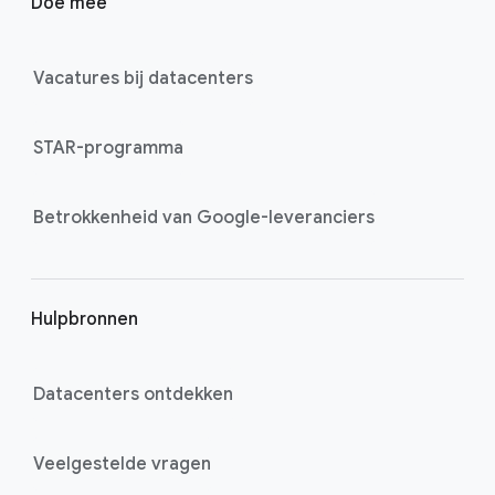
Doe mee
o
t
e
Vacatures bij datacenters
r
l
STAR-programma
i
n
k
Betrokkenheid van Google-leveranciers
s
Hulpbronnen
Datacenters ontdekken
Veelgestelde vragen