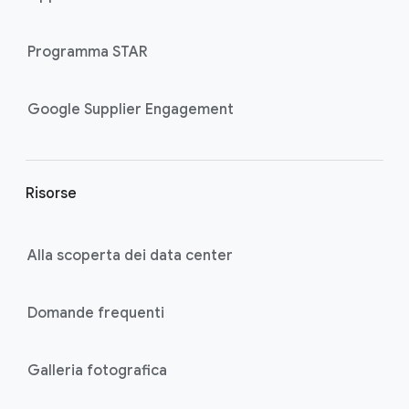
r
l
Programma STAR
i
n
k
Google Supplier Engagement
s
Risorse
Alla scoperta dei data center
Domande frequenti
Galleria fotografica