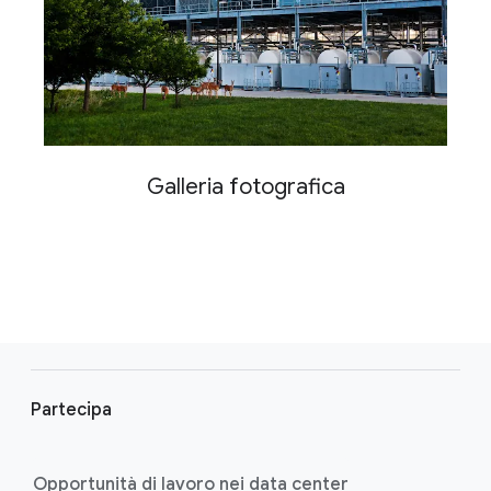
Galleria fotografica
F
o
Partecipa
o
t
e
Opportunità di lavoro nei data center