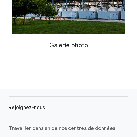
Galerie photo
F
o
Rejoignez-nous
o
t
e
Travailler dans un de nos centres de données
r