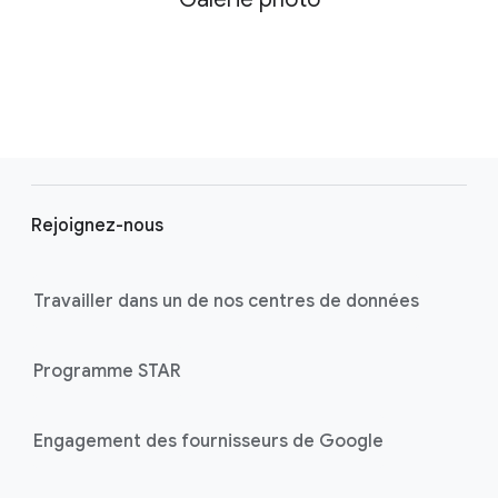
F
o
Rejoignez-nous
o
t
e
Travailler dans un de nos centres de données
r
l
Programme STAR
i
n
k
Engagement des fournisseurs de Google
s