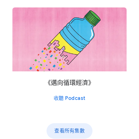
《邁​向​循環​經濟​》
收聽 Podcast
查​看​所有​集數