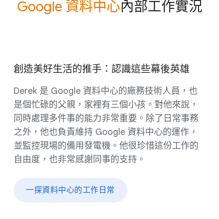
Google 資料​中心
​內部​工作​實況
創造​美​好​生活​的​推手：​認識​這些​幕後​英雄
Dere​k 是 Google 資料​中心​的​廠務​技術​人員，​也​
是​個​忙碌​的​父親，​家​裡​有​三​個​小孩。​對​他​來​說，​
同時​處理​多​件​事​的​能力​非常​重要。​除了​日常​事務​
之​外，​他​也​負責​維持 Google 資料​中心​的​運作，​
並​監控​現場​的​備用​發電機。​他​很​珍惜​這​份​工作​的​
自由​度，​也​非常​感謝​同事​的​支持。
一​探​資料​中心​的​工作​日​常