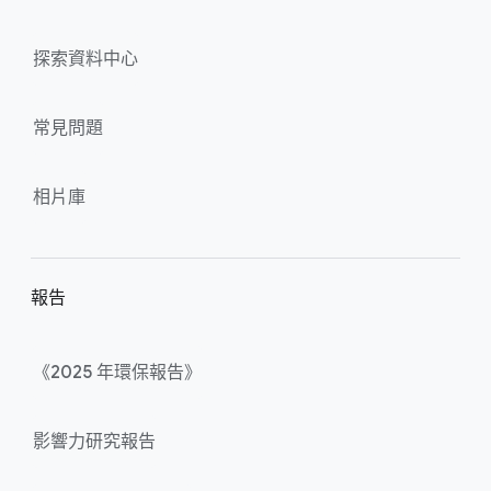
探索​資料​中心
常見​問題
相片​庫
報告
《202​5 年​環保​報告》
影響力​研究​報告