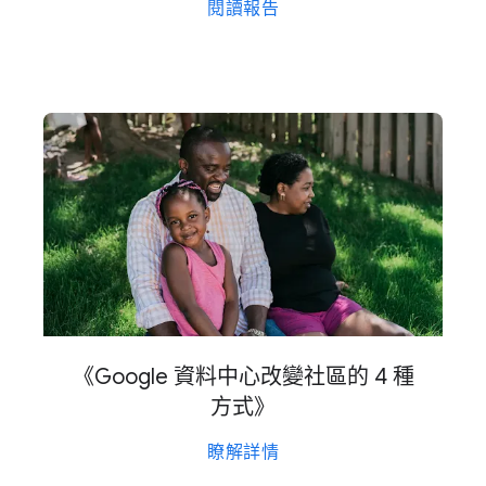
閱讀​報告
《Google 資料​中心​改變​社區​的 4 種​
方式​》
瞭解​詳情