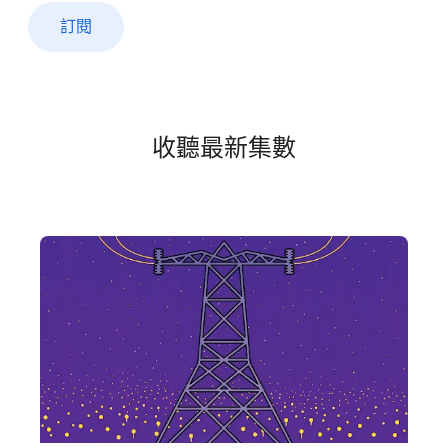
訂閱
收聽​最​新​集數