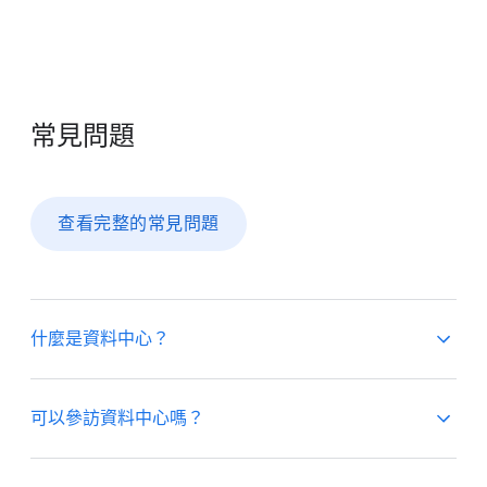
常見​問題
查​看​完整​的​常見​問題
什麼​是​資料​中心？
資料​中心​是​一座​設施，​設有​許多​電腦，​可​儲存​及​處理​
可以​參訪​資料​中心​嗎？
大量​資訊。​Google 的​所有​產品​和​服務​能​維持​運作，​在​
世界​各​地 2​4 小時​提供​優質​體驗，​資料​中心​功不可​沒。​