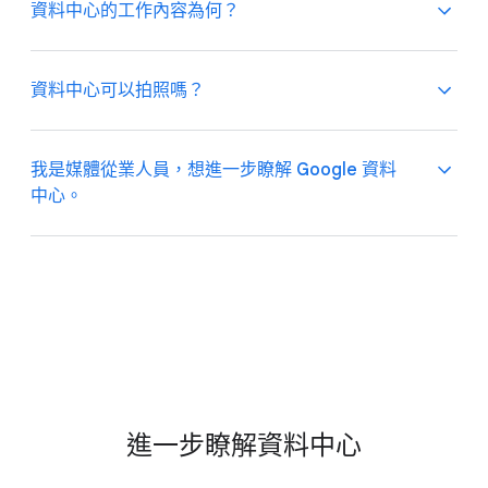
無論​是​存取 Gmail、​編輯​文件​或​運用 Google 搜尋​
我們​極​為​重視​資料​中心​的
​安全
，​因此​無法​提供​公開​導覽​
資料​中心​的​工作​內容​為​何？
內容，​都會​使用​到​資料​中心，​只要​動動​手​指，​就​能​享受​
服務。​不過，​你​可以​觀​看
​奧勒岡州​達​勒斯​資料​中心​的 3​
超級​電腦​的​強大​功能。​在​數​位​經濟​發展​上，​Google
60 度​導覽​影片
，​也​可以​瀏覽
​相片庫
。
資料​中心​也​扮​演​重要​角色，​支援​醫院、​學校​和​消防​單位​
Google 資料​中心​員工​會​確保​各​設施​的​電腦​以​最​高速度​
資料​中心​可以​拍照​嗎？
等​關鍵​服務，​提高​社區​韌性。​另外，​我們​領先業界，​在​
運作，​24 小時​全​天​候​提供​極​致​效率。​從​初級​的​技術​
永續​基礎​建設​方面​推陳​出新，​讓​所​在​社區​保持​連結​與​
助理到​經驗​豐富​的​資料​中心​經理，​這​裡​的​工作​需要​各​種​
互動。
技能​和​背景。​我們​運用​技術​為​所有​人​提供​服務，​歡迎
我們​幫​你​拍好​了​！歡迎按
​這​裡
​查​看​設施​內部​相片，​一探
我​是​媒體​從業​人員，​想進一步​瞭解 Google 資料​
認識幕​後​功臣
，​並
​瀏覽​職缺
。
Google 在​世界​各​地​的​資料​中心，​認識​讓 Google 產品​
中心。
維持​運作​的​技術、​人員​和​空間。
很​高興您你​對​我們​的​資料​中心​感興趣。​歡迎​洽​詢​我們​的​
媒體​團隊：
​press@google.com
。
進一步​瞭解​資料​中心