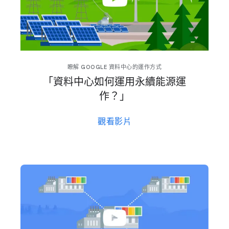
瞭解 GOOGLE 資料​中心​的​運作​方式
「資料​中心​如何​運用​永續​能源​運​
作？」
觀​看​影片