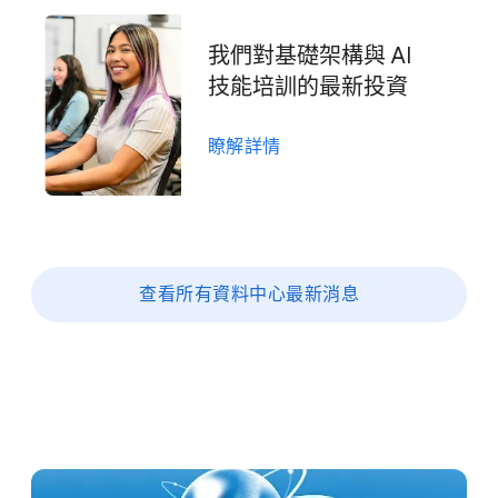
我們​對​基礎​架構​與 AI
技​能​培訓​的​最​新​投資
瞭解​詳情
查​看​所有​資料​中心​最​新​消息