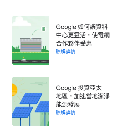
Google 如何​讓​資料​
中心​更​靈活，​使​電網​
合作​夥伴​受​惠
瞭解​詳情
Google 投資​亞太​
地區，​加速​當地​潔淨​
能源​發展
瞭解​詳情