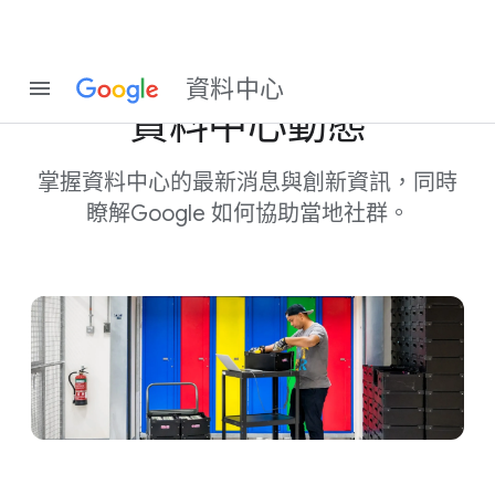
即​時​掌握
資料​中心
資料​中心​動態
掌握​資料​中心​的​最​新​消息​與​創新​資訊，​同時​
瞭解
Google 如何​協助​當地​社群。