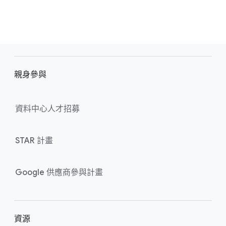
F
o
親​身​參與
o
t
e
資料​中心​人​才​招募
r
l
STAR 計畫
i
n
k
Google 供​應​商​參與​計畫
s
資源