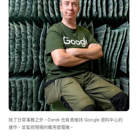
除了​日常​事務​之​外，​Derek 也​負責​維持 Google 資料​中心​的​
運作，​並​監控​現場​的​備用​發電機。