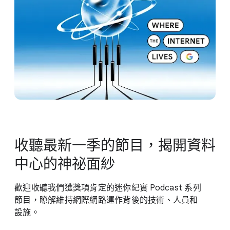
收聽​最​新​一季​的​節目，​揭開​資料​
中心​的​神祕面​紗
歡迎​收聽​我們​獲獎​項​肯定​的​迷你​紀實 Podcast 系列​
節目，​瞭解​維持​網際​網路​運作​背後​的​技術、​人員​和​
設施。