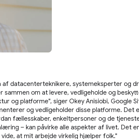
m af datacenterteknikere, systemeksperter og dri
der sammen om at levere, vedligeholde og beskyt
ktur og platforme", siger Okey Anisiobi, Google Si
enterer og vedligeholder disse platforme. Det 
rdan fællesskaber, enkeltpersoner og de tjenester,
nlæring – kan påvirke alle aspekter af livet. Det 
 vide, at mit arbejde virkelig hjælper folk."