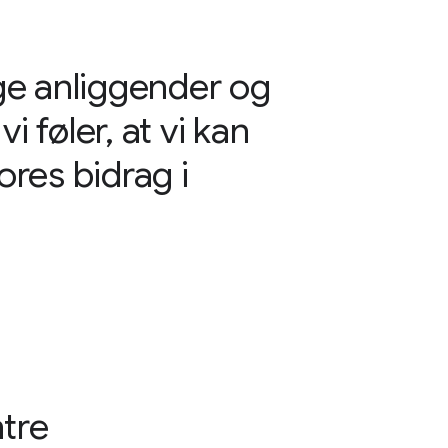
ge anliggender og
 føler, at vi kan
res bidrag i
ntre