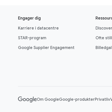
F
o
Engager dig
Ressour
o
Karriere i datacentre
Discover
t
e
STAR-program
Ofte sti
r
Google Supplier Engagement
Billedgal
l
i
n
k
s
Om Google
Google-produkter
Privatliv