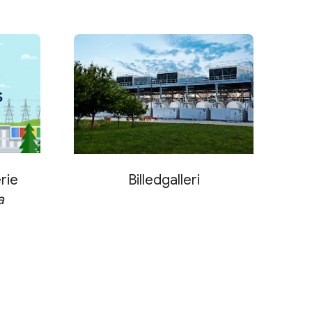
rie
Billedgalleri
a