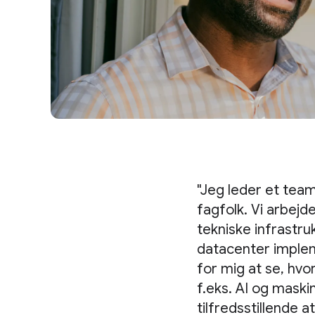
"Jeg leder et tea
fagfolk. Vi arbej
tekniske infrastru
datacenter implem
for mig at se, hvo
f.eks. AI og maski
tilfredsstillende at