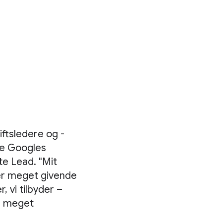
ftsledere og -
te Googles
te Lead. "Mit
er meget givende
 vi tilbyder –
er meget