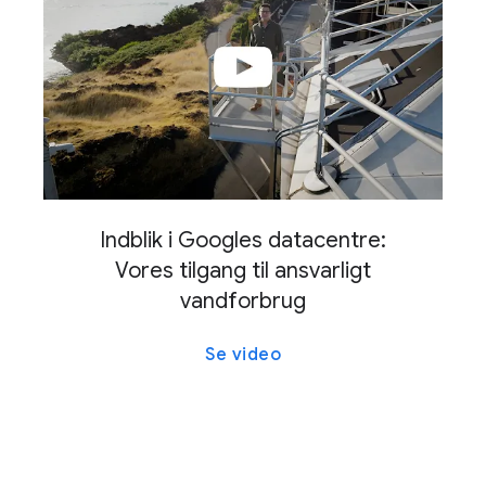
samtidig med at vi foretager langsigtede
investeringer i banebrydende teknologier såsom
fusion.
Du kan få flere oplysninger i vores
miljørapport for
2026
.
1
Det samlede GW-tal repræsenterer ren energi, der er
anskaffet via elkøbsaftaler, aftaler om energilagring og
aftaler, hvor Google modtager miljøattributcertifikater.
Indblik i Googles datacentre:
Den faktiske generering kan variere fra de aftalte
Vores tilgang til ansvarligt
mængder baseret på projektændringer, opsigelser og
vandforbrug
effektivitet.
Se video