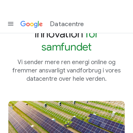
Vi skaber bæredygtig
Datacentre
innovation
for
samfundet
Vi sender mere ren energi online og
fremmer ansvarligt vandforbrug i vores
datacentre over hele verden.