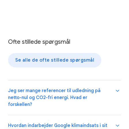
Ofte stillede spørgsmål
Se alle de ofte stillede spørgsmål
Jeg ser mange referencer til udledning på
netto-nul og CO2-fri energi. Hvad er
forskellen?
I 2021 satte vi os et mål om at nå en udledning på
Hvordan indarbejder Google klimaindsats i sit