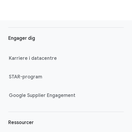
F
o
Engager dig
o
t
e
Karriere i datacentre
r
l
STAR-program
i
n
k
Google Supplier Engagement
s
Ressourcer