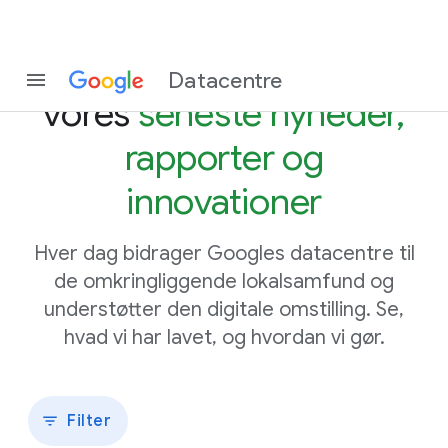
Hold dig orienteret om
Datacentre
vores
seneste nyheder,
rapporter og
innovationer
Hver dag bidrager Googles datacentre til
de omkringliggende lokalsamfund og
understøtter den digitale omstilling. Se,
hvad vi har lavet, og hvordan vi gør.
Filter