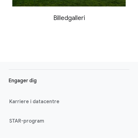
Billedgalleri
F
o
Engager dig
o
t
e
Karriere i datacentre
r
l
STAR-program
i
n