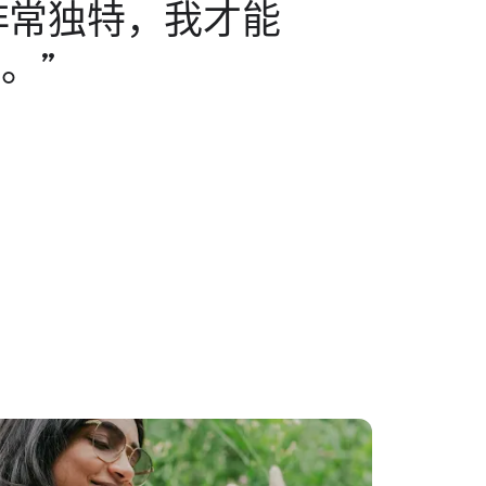
常​独特，​我​才​能​
彩。