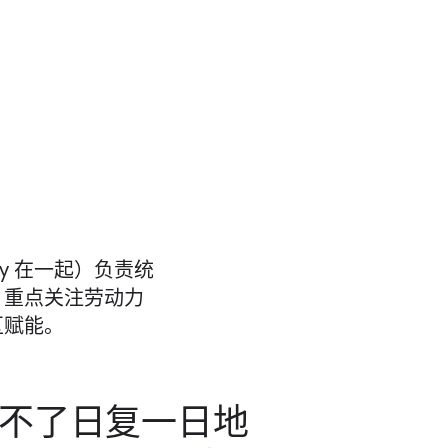
ey 在​一起）​负责统​
，​重点​关注​劳动力​
区​赋能。
不​了日复​一​日​地​