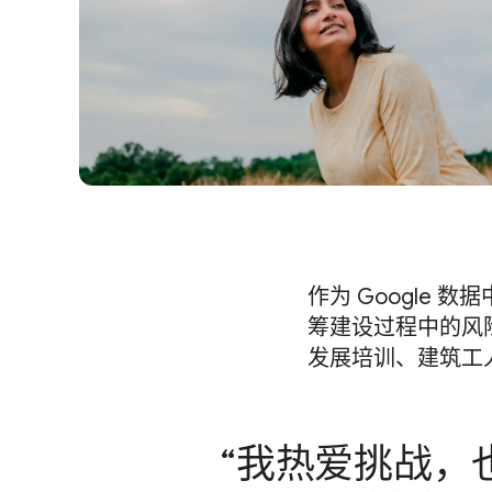
作为 Google 数据​
筹​建设​过程​中​的​风
发展​培训、​建筑​工人
我​热爱​挑战，​也