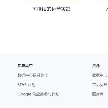
可​持续​的​运营​实践
W
F
o
参与​其中
资源
o
数据​中心​招贤​纳士
数据​中心
t
e
STAR 计划
常​见​问题
r
Google 供​应商​参与​计划
照片​库
l
i