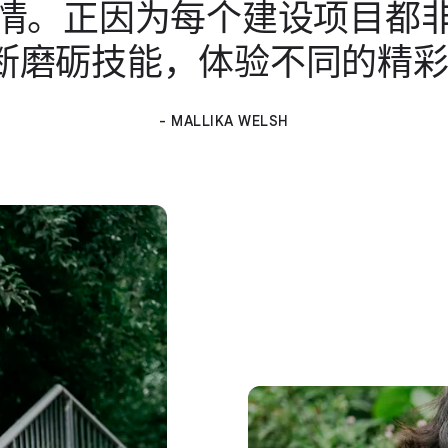
情。​正​因为​每​个​建设​项目​都​非
断​磨砺​技能，​体验​不同​的​精
- MALLIKA WELSH