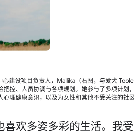
中心​建设​项目​负责人，​Mallika​（右图，​与​爱犬 Tool
险​把​控、​人员​协调​与​各​项​规划。​她​参与​了​多​项​计划
​心理​健康​意识，​以及​为​女性​和​其他​不​受​关注​的​社
​喜欢​多​姿​多彩​的​生活。​我​受​