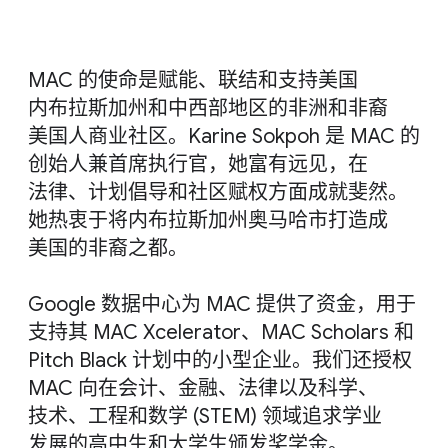
MA​C 的​使命​是​赋能、​联结​和​支持​美国​
内布拉斯​加州​和​中西部​地区​的​非洲​和​非裔​
美国​人​商业​社区。​Karine Sokpoh 是 M​A​C 的​
创始​人​兼​首席​执行官，​她​富​有​远见，​在​
法律、​计划​倡导​和​社区​赋权​方面​成​就​斐然。​
她​热衷于​将​内布拉斯加州​奥马​哈市​打造成​
美国​的​非裔​之​都。
Google 数据​中心​为 M​AC 提供​了​资金，​用于​
支持​其 MAC Xcelerator、​MA​C Scholars 和
P​itch Black 计划​中​的​小型​企业。​我们​还​授权
MAC 向​在​会计、​金融、​法律​以及​科学、​
技术、​工程​和​数学 (STEM) 领域​追求​学业​
发展​的​高中生​和​大学生​颁​发​奖​学金。