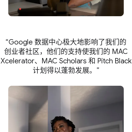
Google 数据​中心​极​大​地​影响​了​我们​的​
创业者​社区，​他们​的​支持​使​我们​的 M​AC
Xcelerator、​MA​C Scholars 和 P​itch Black
计划​得​以​蓬勃​发展。