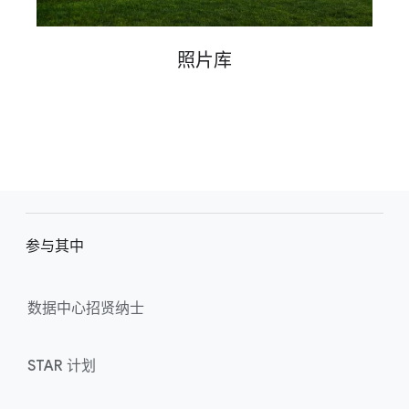
照片​库
F
o
参与​其中
o
t
e
数据​中心​招贤​纳士
r
l
STAR 计划
i
n