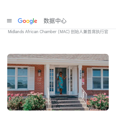
认识 Karine Sokpoh
数据​中心
Midlands African C​hamber (MAC) 创始​人​兼​首席​执行官