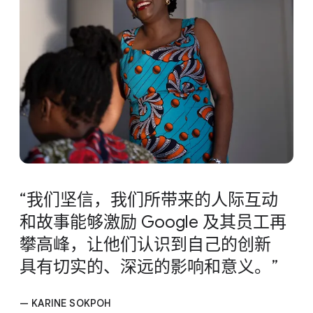
我们​坚信，​我们​所​带来​的​人际​互动​
和​故事​能够​激励 Google 及​其员工​再​
攀​高峰，​让​他们​认识​到​自己​的​创新​
具有​切实​的、​深远​的​影响​和​意义。
— KARINE SOKPOH