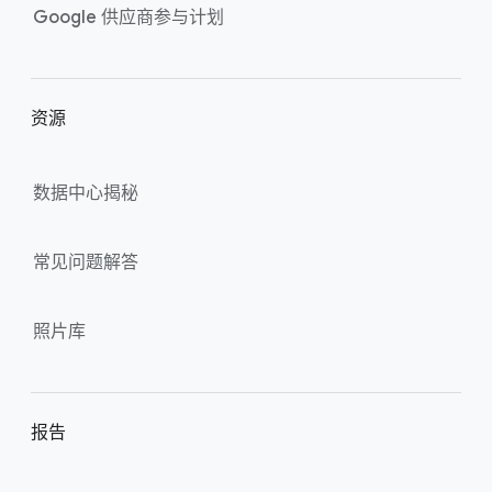
k
Google 供​应商​参与​计划
s
资源
数据​中心​揭秘
常​见​问题​解答
照片​库
报告