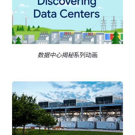
数据​中心​揭秘
系​列动​画