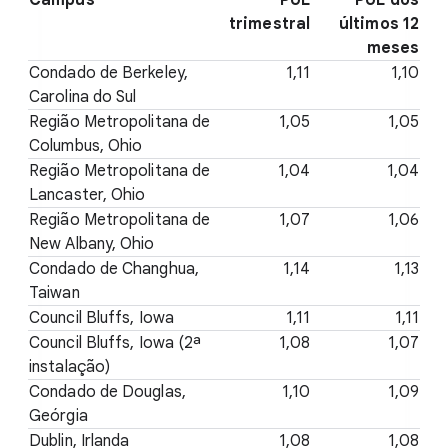
trimestral
últimos 12
meses
Condado de Berkeley,
1,11
1,10
Carolina do Sul
Região Metropolitana de
1,05
1,05
Columbus, Ohio
Região Metropolitana de
1,04
1,04
Lancaster, Ohio
Região Metropolitana de
1,07
1,06
New Albany, Ohio
Condado de Changhua,
1,14
1,13
Taiwan
Council Bluffs, Iowa
1,11
1,11
Council Bluffs, Iowa (2ª
1,08
1,07
instalação)
Condado de Douglas,
1,10
1,09
Geórgia
Dublin, Irlanda
1,08
1,08