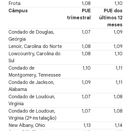
Frota
1,08
1,10
Câmpus
PUE
PUE dos
trimestral
últimos 12
meses
Condado de Douglas,
1,07
1,09
Geórgia
Lenoir, Carolina do Norte
1,08
1,09
Lowcountry, Carolina do
1,08
1,10
Sul
Condado de
1,10
1,11
Montgomery, Tennessee
Condado de Jackson,
1,09
1,11
Alabama
Condado de Loudoun,
1,07
1,08
Virgínia
Condado de Loudoun,
1,07
1,08
Virgínia (2ª instalação)
New Albany, Ohio
1,13
1,14