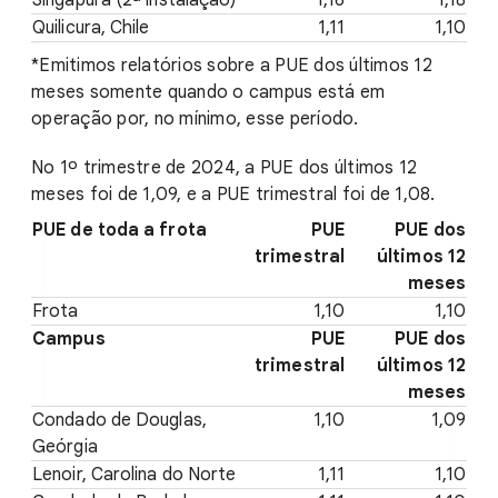
Quilicura, Chile
1,11
1,10
*Emitimos relatórios sobre a PUE dos últimos 12
meses somente quando o campus está em
operação por, no mínimo, esse período.
No 1º trimestre de 2024, a PUE dos últimos 12
meses foi de 1,09, e a PUE trimestral foi de 1,08.
PUE de toda a frota
PUE
PUE dos
trimestral
últimos 12
meses
Frota
1,10
1,10
Campus
PUE
PUE dos
trimestral
últimos 12
meses
Condado de Douglas,
1,10
1,09
Geórgia
Lenoir, Carolina do Norte
1,11
1,10