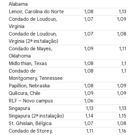
Alabama
Lenoir, Carolina do Norte
1,08
1,13
Condado de Loudoun,
1,07
1,09
Virgínia
Condado de Loudoun,
1,07
1,08
Virgínia (2ª instalação)
Condado de Mayes,
1,09
1,11
Oklahoma
Midlothian, Texas
1,08
1,1
Condado de
1,08
1,1
Montgomery, Tennessee
Papillion, Nebraska
1,08
1,09
Quilicura, Chile
1,09
1,09
RLF – Novo campus
1,06
Singapura
1,13
1,13
Singapura (2ª instalação)
1,14
1,15
St. Ghislain, Bélgica
1,07
1,08
Condado de Storey,
1,11
1,16