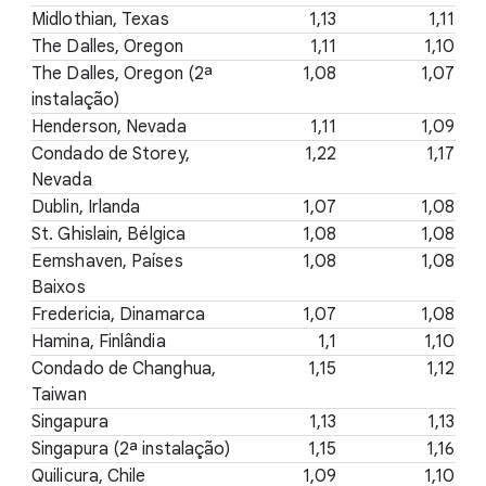
Midlothian, Texas
1,13
1,11
The Dalles, Oregon
1,11
1,10
The Dalles, Oregon (2ª
1,08
1,07
instalação)
Henderson, Nevada
1,11
1,09
Condado de Storey,
1,22
1,17
Nevada
Dublin, Irlanda
1,07
1,08
St. Ghislain, Bélgica
1,08
1,08
Eemshaven, Países
1,08
1,08
Baixos
Fredericia, Dinamarca
1,07
1,08
Hamina, Finlândia
1,1
1,10
Condado de Changhua,
1,15
1,12
Taiwan
Singapura
1,13
1,13
Singapura (2ª instalação)
1,15
1,16
Quilicura, Chile
1,09
1,10