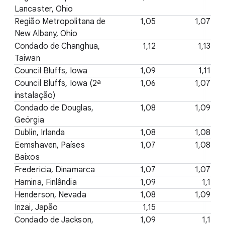
Lancaster, Ohio
Região Metropolitana de
1,05
1,07
New Albany, Ohio
Condado de Changhua,
1,12
1,13
Taiwan
Council Bluffs, Iowa
1,09
1,11
Council Bluffs, Iowa (2ª
1,06
1,07
instalação)
Condado de Douglas,
1,08
1,09
Geórgia
Dublin, Irlanda
1,08
1,08
Eemshaven, Países
1,07
1,08
Baixos
Fredericia, Dinamarca
1,07
1,07
Hamina, Finlândia
1,09
1,1
Henderson, Nevada
1,08
1,09
Inzai, Japão
1,15
Condado de Jackson,
1,09
1,1