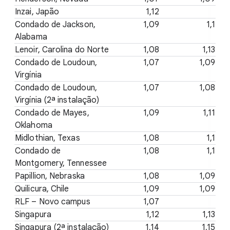
Inzai, Japão
1,12
Condado de Jackson,
1,09
1,1
Alabama
Lenoir, Carolina do Norte
1,08
1,13
Condado de Loudoun,
1,07
1,09
Virgínia
Condado de Loudoun,
1,07
1,08
Virgínia (2ª instalação)
Condado de Mayes,
1,09
1,11
Oklahoma
Midlothian, Texas
1,08
1,1
Condado de
1,08
1,1
Montgomery, Tennessee
Papillion, Nebraska
1,08
1,09
Quilicura, Chile
1,09
1,09
RLF – Novo campus
1,07
Singapura
1,12
1,13
Singapura (2ª instalação)
1,14
1,15