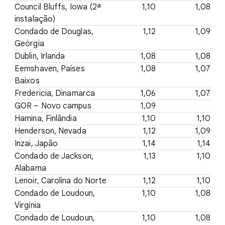
Council Bluffs, Iowa (2ª
1,10
1,08
instalação)
Condado de Douglas,
1,12
1,09
Geórgia
Dublin, Irlanda
1,08
1,08
Eemshaven, Países
1,08
1,07
Baixos
Fredericia, Dinamarca
1,06
1,07
GOR – Novo campus
1,09
Hamina, Finlândia
1,10
1,10
Henderson, Nevada
1,12
1,09
Inzai, Japão
1,14
1,14
Condado de Jackson,
1,13
1,10
Alabama
Lenoir, Carolina do Norte
1,12
1,10
Condado de Loudoun,
1,10
1,08
Virgínia
Condado de Loudoun,
1,10
1,08