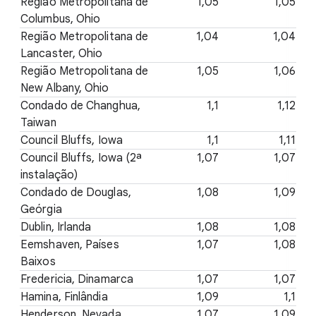
Região Metropolitana de
1,05
1,05
Columbus, Ohio
Região Metropolitana de
1,04
1,04
Lancaster, Ohio
Região Metropolitana de
1,05
1,06
New Albany, Ohio
Condado de Changhua,
1,1
1,12
Taiwan
Council Bluffs, Iowa
1,1
1,11
Council Bluffs, Iowa (2ª
1,07
1,07
instalação)
Condado de Douglas,
1,08
1,09
Geórgia
Dublin, Irlanda
1,08
1,08
Eemshaven, Países
1,07
1,08
Baixos
Fredericia, Dinamarca
1,07
1,07
Hamina, Finlândia
1,09
1,1
Henderson, Nevada
1,07
1,09