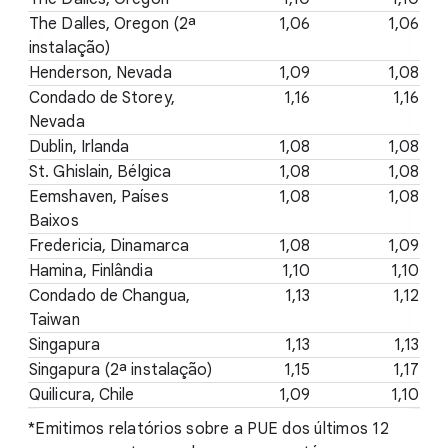
The Dalles, Oregon (2ª
1,06
1,06
instalação)
Henderson, Nevada
1,09
1,08
Condado de Storey,
1,16
1,16
Nevada
Dublin, Irlanda
1,08
1,08
St. Ghislain, Bélgica
1,08
1,08
Eemshaven, Países
1,08
1,08
Baixos
Fredericia, Dinamarca
1,08
1,09
Hamina, Finlândia
1,10
1,10
Condado de Changua,
1,13
1,12
Taiwan
Singapura
1,13
1,13
Singapura (2ª instalação)
1,15
1,17
Quilicura, Chile
1,09
1,10
*Emitimos relatórios sobre a PUE dos últimos 12