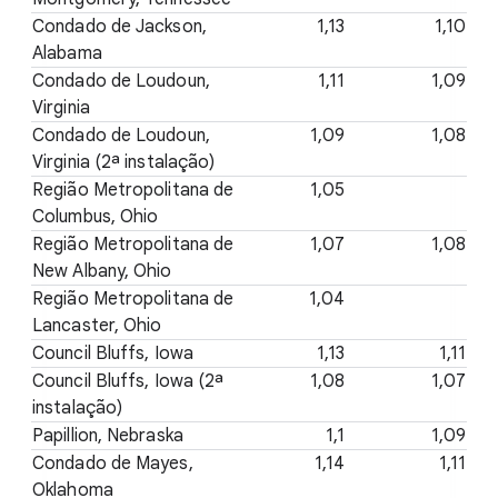
Condado de Jackson,
1,13
1,10
Alabama
Condado de Loudoun,
1,11
1,09
Virginia
Condado de Loudoun,
1,09
1,08
Virginia (2ª instalação)
Região Metropolitana de
1,05
Columbus, Ohio
Região Metropolitana de
1,07
1,08
New Albany, Ohio
Região Metropolitana de
1,04
Lancaster, Ohio
Council Bluffs, Iowa
1,13
1,11
Council Bluffs, Iowa (2ª
1,08
1,07
instalação)
Papillion, Nebraska
1,1
1,09
Condado de Mayes,
1,14
1,11
Oklahoma