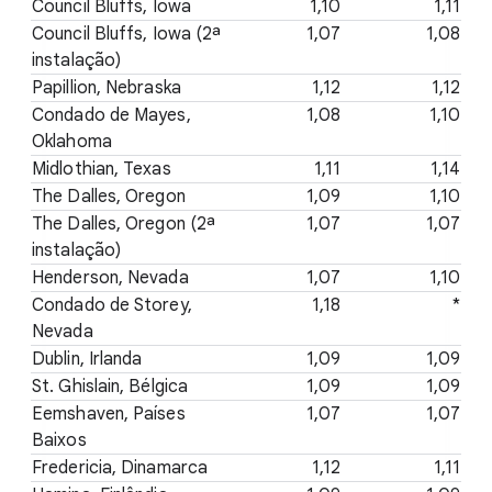
Council Bluffs, Iowa
1,10
1,11
Council Bluffs, Iowa (2ª
1,07
1,08
instalação)
Papillion, Nebraska
1,12
1,12
Condado de Mayes,
1,08
1,10
Oklahoma
Midlothian, Texas
1,11
1,14
The Dalles, Oregon
1,09
1,10
The Dalles, Oregon (2ª
1,07
1,07
instalação)
Henderson, Nevada
1,07
1,10
Condado de Storey,
1,18
*
Nevada
Dublin, Irlanda
1,09
1,09
St. Ghislain, Bélgica
1,09
1,09
Eemshaven, Países
1,07
1,07
Baixos
Fredericia, Dinamarca
1,12
1,11