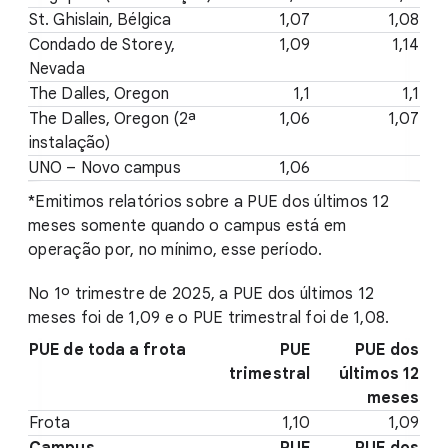
St. Ghislain, Bélgica
1,07
1,08
Condado de Storey,
1,09
1,14
Nevada
The Dalles, Oregon
1,1
1,1
The Dalles, Oregon (2ª
1,06
1,07
instalação)
UNO – Novo campus
1,06
*Emitimos relatórios sobre a PUE dos últimos 12
meses somente quando o campus está em
operação por, no mínimo, esse período.
No 1º trimestre de 2025, a PUE dos últimos 12
meses foi de 1,09 e o PUE trimestral foi de 1,08.
PUE de toda a frota
PUE
PUE dos
trimestral
últimos 12
meses
Frota
1,10
1,09
Campus
PUE
PUE dos