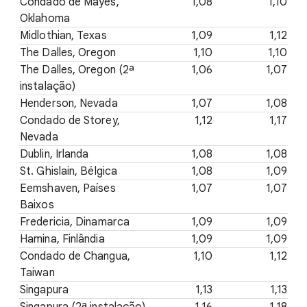
Condado de Mayes,
1,08
1,10
Oklahoma
Midlothian, Texas
1,09
1,12
The Dalles, Oregon
1,10
1,10
The Dalles, Oregon (2ª
1,06
1,07
instalação)
Henderson, Nevada
1,07
1,08
Condado de Storey,
1,12
1,17
Nevada
Dublin, Irlanda
1,08
1,08
St. Ghislain, Bélgica
1,08
1,09
Eemshaven, Países
1,07
1,07
Baixos
Fredericia, Dinamarca
1,09
1,09
Hamina, Finlândia
1,09
1,09
Condado de Changua,
1,10
1,12
Taiwan
Singapura
1,13
1,13
Singapura (2ª instalação)
1,16
1,18