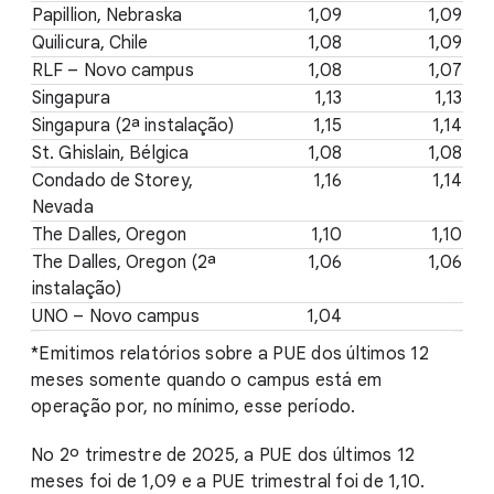
Papillion, Nebraska
1,09
1,09
Quilicura, Chile
1,08
1,09
RLF – Novo campus
1,08
1,07
Singapura
1,13
1,13
Singapura (2ª instalação)
1,15
1,14
St. Ghislain, Bélgica
1,08
1,08
Condado de Storey,
1,16
1,14
Nevada
The Dalles, Oregon
1,10
1,10
The Dalles, Oregon (2ª
1,06
1,06
instalação)
UNO – Novo campus
1,04
*Emitimos relatórios sobre a PUE dos últimos 12
meses somente quando o campus está em
operação por, no mínimo, esse período.
No 2º trimestre de 2025, a PUE dos últimos 12
meses foi de 1,09 e a PUE trimestral foi de 1,10.