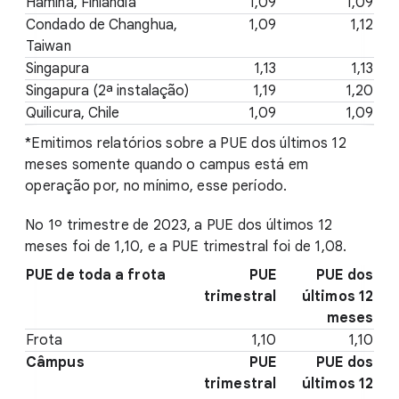
Hamina, Finlândia
1,09
1,09
Condado de Changhua,
1,09
1,12
Taiwan
Singapura
1,13
1,13
Singapura (2ª instalação)
1,19
1,20
Quilicura, Chile
1,09
1,09
*Emitimos relatórios sobre a PUE dos últimos 12
meses somente quando o campus está em
operação por, no mínimo, esse período.
No 1º trimestre de 2023, a PUE dos últimos 12
meses foi de 1,10, e a PUE trimestral foi de 1,08.
PUE de toda a frota
PUE
PUE dos
trimestral
últimos 12
meses
Frota
1,10
1,10
Câmpus
PUE
PUE dos
trimestral
últimos 12