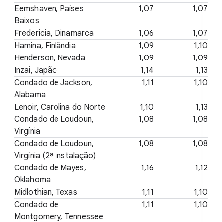
Eemshaven, Países
1,07
1,07
Baixos
Fredericia, Dinamarca
1,06
1,07
Hamina, Finlândia
1,09
1,10
Henderson, Nevada
1,09
1,09
Inzai, Japão
1,14
1,13
Condado de Jackson,
1,11
1,10
Alabama
Lenoir, Carolina do Norte
1,10
1,13
Condado de Loudoun,
1,08
1,08
Virgínia
Condado de Loudoun,
1,08
1,08
Virgínia (2ª instalação)
Condado de Mayes,
1,16
1,12
Oklahoma
Midlothian, Texas
1,11
1,10
Condado de
1,11
1,10
Montgomery, Tennessee