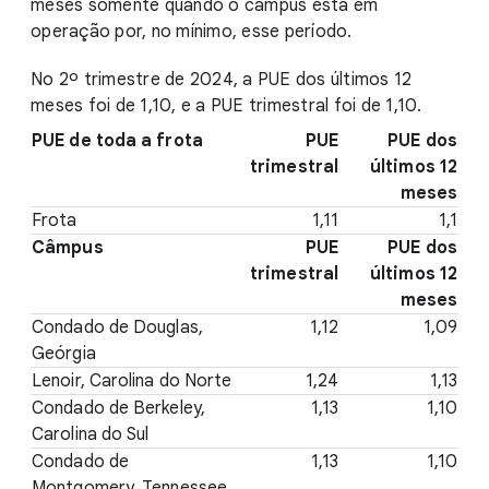
meses somente quando o campus está em
operação por, no mínimo, esse período.
No 2º trimestre de 2024, a PUE dos últimos 12
meses foi de 1,10, e a PUE trimestral foi de 1,10.
PUE de toda a frota
PUE
PUE dos
trimestral
últimos 12
meses
Frota
1,11
1,1
Câmpus
PUE
PUE dos
trimestral
últimos 12
meses
Condado de Douglas,
1,12
1,09
Geórgia
Lenoir, Carolina do Norte
1,24
1,13
Condado de Berkeley,
1,13
1,10
Carolina do Sul
Condado de
1,13
1,10
Montgomery, Tennessee