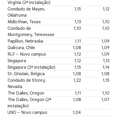
Virgínia (2ª instalação)
Condado de Mayes,
1,15
1,12
Oklahoma
Midlothian, Texas
1,13
1,10
Condado de
1,10
1,10
Montgomery, Tennessee
Papillion, Nebraska
1,11
1,09
Quilicura, Chile
1,08
1,09
RLF – Novo campus
1,12
1,09
Singapura
1,12
1,13
Singapura (2ª instalação)
1,15
1,14
St. Ghislain, Bélgica
1,08
1,08
Condado de Storey,
1,22
1,15
Nevada
The Dalles, Oregon
1,11
1,10
The Dalles, Oregon (2ª
1,08
1,07
instalação)
UNO – Novo campus
1,04