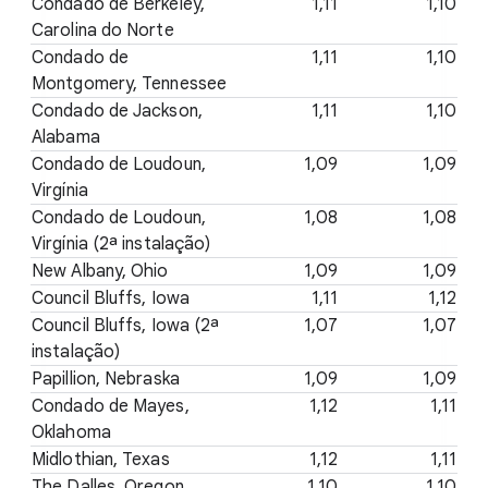
Condado de Berkeley,
1,11
1,10
Carolina do Norte
Condado de
1,11
1,10
Montgomery, Tennessee
Condado de Jackson,
1,11
1,10
Alabama
Condado de Loudoun,
1,09
1,09
Virgínia
Condado de Loudoun,
1,08
1,08
Virgínia (2ª instalação)
New Albany, Ohio
1,09
1,09
Council Bluffs, Iowa
1,11
1,12
Council Bluffs, Iowa (2ª
1,07
1,07
instalação)
Papillion, Nebraska
1,09
1,09
Condado de Mayes,
1,12
1,11
Oklahoma
Midlothian, Texas
1,12
1,11
The Dalles, Oregon
1,10
1,10