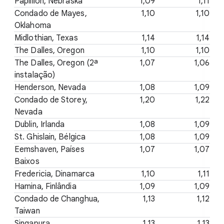
Papillion, Nebraska
1,09
1,11
Condado de Mayes,
1,10
1,10
Oklahoma
Midlothian, Texas
1,14
1,14
The Dalles, Oregon
1,10
1,10
The Dalles, Oregon (2ª
1,07
1,06
instalação)
Henderson, Nevada
1,08
1,09
Condado de Storey,
1,20
1,22
Nevada
Dublin, Irlanda
1,08
1,09
St. Ghislain, Bélgica
1,08
1,09
Eemshaven, Países
1,07
1,07
Baixos
Fredericia, Dinamarca
1,10
1,11
Hamina, Finlândia
1,09
1,09
Condado de Changhua,
1,13
1,12
Taiwan
Singapura
1,13
1,13