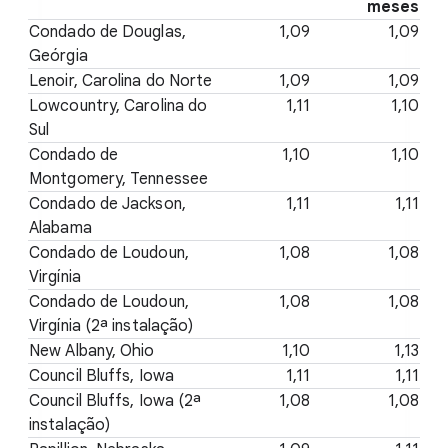
meses
Condado de Douglas,
1,09
1,09
Geórgia
Lenoir, Carolina do Norte
1,09
1,09
Lowcountry, Carolina do
1,11
1,10
Sul
Condado de
1,10
1,10
Montgomery, Tennessee
Condado de Jackson,
1,11
1,11
Alabama
Condado de Loudoun,
1,08
1,08
Virgínia
Condado de Loudoun,
1,08
1,08
Virgínia (2ª instalação)
New Albany, Ohio
1,10
1,13
Council Bluffs, Iowa
1,11
1,11
Council Bluffs, Iowa (2ª
1,08
1,08
instalação)