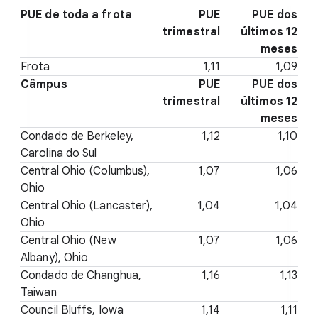
PUE de toda a frota
PUE
PUE dos
trimestral
últimos 12
meses
Frota
1,11
1,09
Câmpus
PUE
PUE dos
trimestral
últimos 12
meses
Condado de Berkeley,
1,12
1,10
Carolina do Sul
Central Ohio (Columbus),
1,07
1,06
Ohio
Central Ohio (Lancaster),
1,04
1,04
Ohio
Central Ohio (New
1,07
1,06
Albany), Ohio
Condado de Changhua,
1,16
1,13
Taiwan
Council Bluffs, Iowa
1,14
1,11