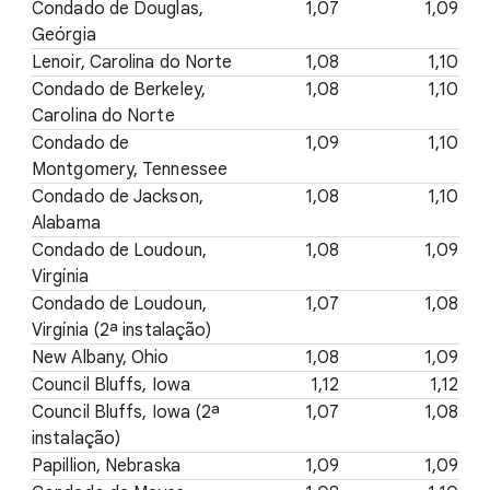
Condado de Douglas,
1,07
1,09
Geórgia
Lenoir, Carolina do Norte
1,08
1,10
Condado de Berkeley,
1,08
1,10
Carolina do Norte
Condado de
1,09
1,10
Montgomery, Tennessee
Condado de Jackson,
1,08
1,10
Alabama
Condado de Loudoun,
1,08
1,09
Virgínia
Condado de Loudoun,
1,07
1,08
Virgínia (2ª instalação)
New Albany, Ohio
1,08
1,09
Council Bluffs, Iowa
1,12
1,12
Council Bluffs, Iowa (2ª
1,07
1,08
instalação)
Papillion, Nebraska
1,09
1,09