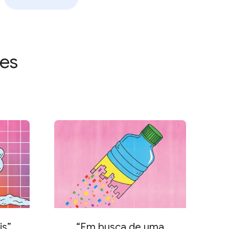
tes
is”
“Em busca de uma