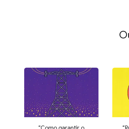
Ou
“Como garantir o
“R