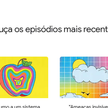
ça os episódios mais recen
umo a um sistema
“Ameaças invisíve