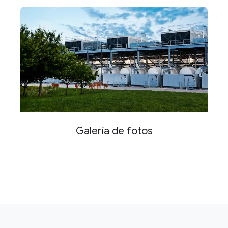
Galería de fotos
F
o