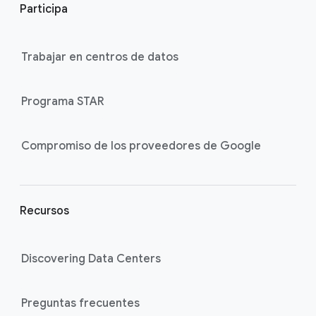
Participa
o
t
e
Trabajar en centros de datos
r
l
Programa STAR
i
n
k
Compromiso de los proveedores de Google
s
Recursos
Discovering Data Centers
Preguntas frecuentes