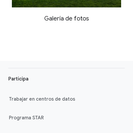
Galería de fotos
F
o
Participa
o
t
e
Trabajar en centros de datos
r
l
Programa STAR
i
n