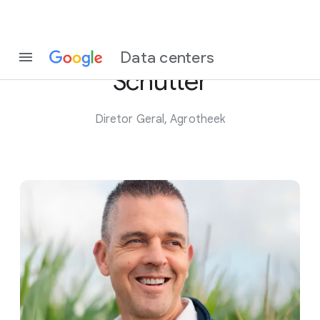
Conheça Jeroen de
Data centers
Schutter
Diretor Geral, Agrotheek