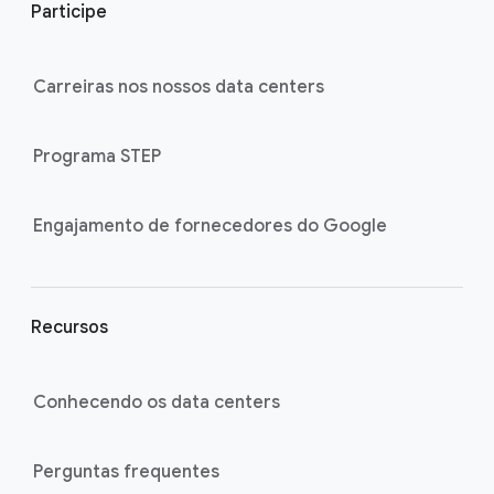
Participe
o
t
e
Carreiras nos nossos data centers
r
l
Programa STEP
i
n
k
Engajamento de fornecedores do Google
s
Recursos
Conhecendo os data centers
Perguntas frequentes