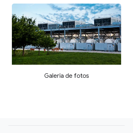
Galeria de fotos
F
o