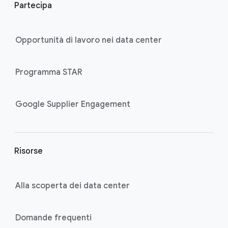
Partecipa
o
t
e
Opportunità di lavoro nei data center
r
l
Programma STAR
i
n
k
Google Supplier Engagement
s
Risorse
Alla scoperta dei data center
Domande frequenti