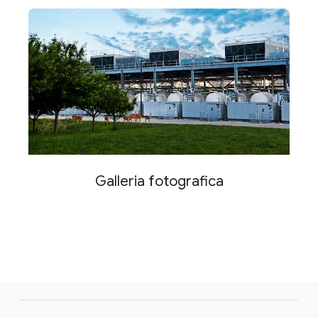
Galleria fotografica
F
o