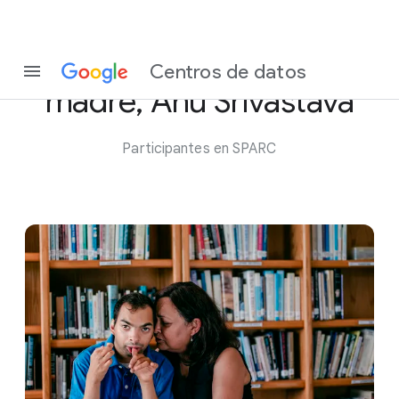
Conoce a Taku y a su
Centros de datos
madre, Anu Srivastava
Participantes en SPARC