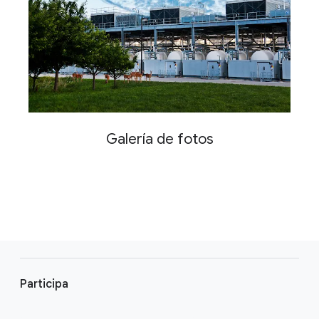
Galería de fotos
F
o
Participa
o
t