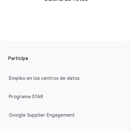
F
o
Participa
o
t
e
Empleo en los centros de datos
r
l
Programa STAR
i
n
k
Google Supplier Engagement
s