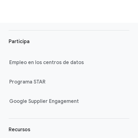
F
o
Participa
o
t
e
Empleo en los centros de datos
r
l
Programa STAR
i
n
k
Google Supplier Engagement
s
Recursos