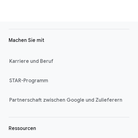
F
o
Machen Sie mit
o
t
e
Karriere und Beruf
r
l
STAR-Programm
i
n
k
Partnerschaft zwischen Google und Zulieferern
s
Ressourcen