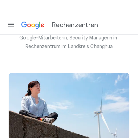
Melody Chang
Rechenzentren
Google-Mitarbeiterin, Security Managerin im
Rechenzentrum im Landkreis Changhua