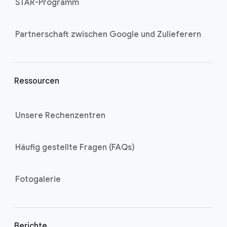
STAR-Programm
i
n
k
Partnerschaft zwischen Google und Zulieferern
s
Ressourcen
Unsere Rechenzentren
Häufig gestellte Fragen (FAQs)
Fotogalerie
Berichte