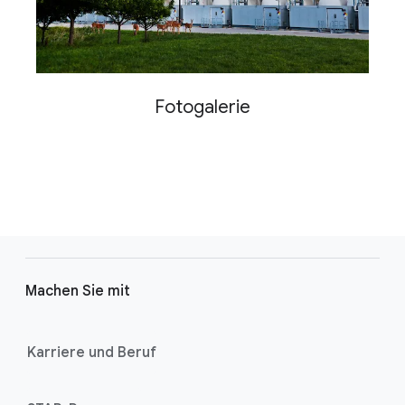
Fotogalerie
F
o
Machen Sie mit
o
t
e
Karriere und Beruf
r
l