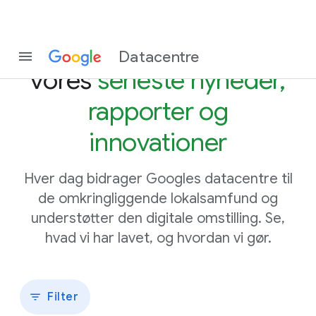
Hold dig orienteret om
Datacentre
vores
seneste nyheder,
rapporter og
innovationer
Hver dag bidrager Googles datacentre til
de omkringliggende lokalsamfund og
understøtter den digitale omstilling. Se,
hvad vi har lavet, og hvordan vi gør.
Filter