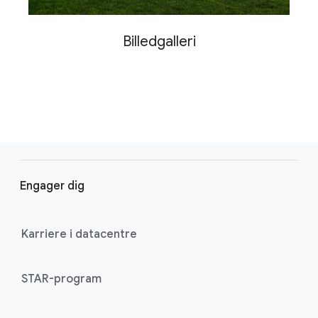
Billedgalleri
F
o
Engager dig
o
t
e
Karriere i datacentre
r
l
STAR-program
i
n